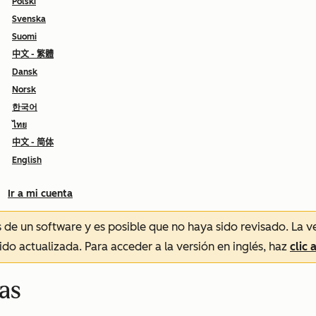
Polski
Svenska
Suomi
中文 - 繁體
Dansk
Norsk
한국어
ไทย
中文 - 简体
English
Ir a mi cuenta
és de un software y es posible que no haya sido revisado.
La v
sido actualizada. Para acceder a la versión en inglés, haz
clic 
eas