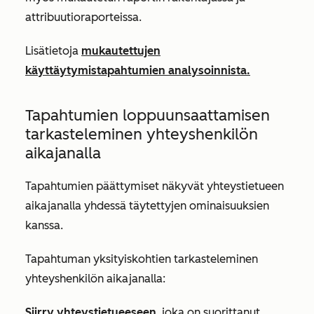
attribuutioraporteissa.
Lisätietoja
mukautettujen
käyttäytymistapahtumien analysoinnista.
Tapahtumien loppuunsaattamisen
tarkasteleminen yhteyshenkilön
aikajanalla
Tapahtumien päättymiset näkyvät yhteystietueen
aikajanalla yhdessä täytettyjen ominaisuuksien
kanssa.
Tapahtuman yksityiskohtien tarkasteleminen
yhteyshenkilön aikajanalla:
Siirry yhteystietueeseen
, joka on suorittanut