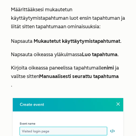
Määrittääksesi mukautetun
käyttäytymistapahtuman luot ensin tapahtuman ja
liität sitten tapahtumaan ominaisuuksia:
Napsauta
Mukautetut
käyttäytymistapahtumat
.
Napsauta oikeassa yläkulmassa
Luo tapahtuma
.
Kirjoita oikeassa paneelissa tapahtumalle
nimi
ja
valitse sitten
Manuaalisesti seurattu tapahtuma
.