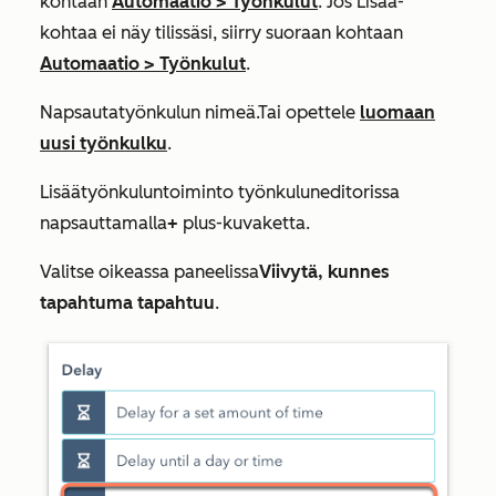
kohtaan
Automaatio
>
Työnkulut
. Jos
Lisää
-
kohtaa ei näy tilissäsi, siirry suoraan kohtaan
Automaatio
>
Työnkulut
.
Napsauta
työnkulun
nimeä
.
Tai opettele
luomaan
uusi työnkulku
.
Lisää
työnkulun
toiminto työnkulun
editorissa
napsauttamalla
+
plus-kuvaketta
.
Valitse oikeassa paneelissa
Viivytä, kunnes
tapahtuma tapahtuu
.