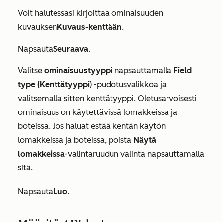
Voit halutessasi kirjoittaa ominaisuuden
kuvauksen
Kuvaus-kenttään
.
Napsauta
Seuraava
.
Valitse
ominaisuustyyppi
napsauttamalla
Field
type (Kenttätyyppi
)
-pudotusvalikkoa ja
valitsemalla sitten kenttätyyppi. Oletusarvoisesti
ominaisuus on käytettävissä lomakkeissa ja
boteissa. Jos haluat estää kentän käytön
lomakkeissa ja boteissa, poista
Näytä
lomakkeissa
-valintaruudun valinta napsauttamalla
sitä.
Napsauta
Luo
.