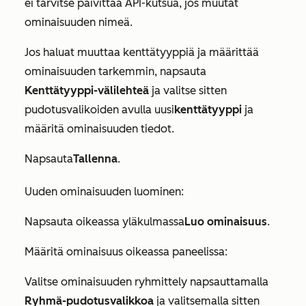
ei tarvitse päivittää API-kutsua, jos muutat
ominaisuuden nimeä.
Jos haluat muuttaa kenttätyyppiä ja määrittää
ominaisuuden tarkemmin, napsauta
Kenttätyyppi-välilehteä
ja valitse sitten
pudotusvalikoiden avulla uusi
kenttätyyppi
ja
määritä ominaisuuden tiedot.
Napsauta
Tallenna
.
Uuden ominaisuuden luominen:
Napsauta oikeassa yläkulmassa
Luo ominaisuus
.
Määritä ominaisuus oikeassa paneelissa:
Valitse ominaisuuden ryhmittely napsauttamalla
Ryhmä-pudotusvalikkoa
ja valitsemalla sitten