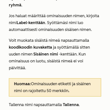
ryhmä
.
Jos haluat määrittää ominaisuuden nimen, kirjoita
nimi
Label-kenttään
. Syöttämäsi nimi luo
automaattisesti ominaisuuden sisäisen nimen.
Voit muokata sisäistä nimeä napsauttamalla
koodikoodin kuvaketta
ja syöttämällä sitten
uuden nimen
Sisäinen nimi
-kenttään. Kun
ominaisuus on luotu, sisäistä nimeä ei voi
päivittää.
Huomaa:
Ominaisuuden etiketti ja sisäinen
nimi on rajoitettu 50 merkkiin
.
Tallenna nimi napsauttamalla
Tallenna
.