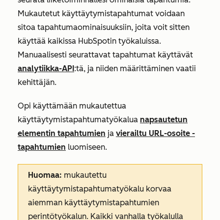
Mukautetut käyttäytymistapahtumat voidaan
sitoa tapahtumaominaisuuksiin, joita voit sitten
käyttää kaikissa HubSpotin työkaluissa.
Manuaalisesti seurattavat tapahtumat käyttävät
analytiikka-API
:tä, ja niiden määrittäminen vaatii
kehittäjän.
Opi käyttämään mukautettua
käyttäytymistapahtumatyökalua
napsautetun
elementin tapahtumien
ja
vierailtu URL-osoite -
tapahtumien
luomiseen.
Huomaa:
mukautettu
käyttäytymistapahtumatyökalu korvaa
aiemman käyttäytymistapahtumien
perintötyökalun. Kaikki vanhalla työkalulla