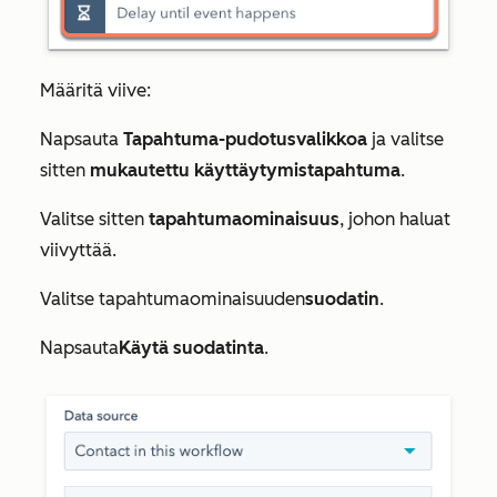
Määritä viive:
Napsauta
Tapahtuma-pudotusvalikkoa
ja valitse
sitten
mukautettu käyttäytymistapahtuma
.
Valitse sitten
tapahtumaominaisuus
, johon haluat
viivyttää.
Valitse tapahtumaominaisuuden
suodatin
.
Napsauta
Käytä suodatinta
.