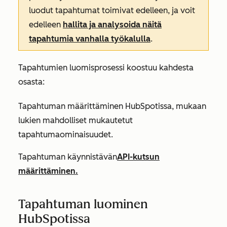
luodut tapahtumat toimivat edelleen, ja voit
edelleen
hallita ja analysoida näitä
tapahtumia vanhalla työkalulla
.
Tapahtumien luomisprosessi koostuu kahdesta
osasta:
Tapahtuman määrittäminen HubSpotissa, mukaan
lukien mahdolliset mukautetut
tapahtumaominaisuudet.
Tapahtuman käynnistävän
API-kutsun
määrittäminen.
Tapahtuman luominen
HubSpotissa