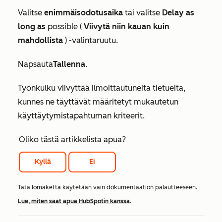
Valitse
enimmäisodotusaika
tai valitse
Delay as
long as
possible (
Viivytä niin kauan kuin
mahdollista
) -valintaruutu.
Napsauta
Tallenna
.
Työnkulku viivyttää ilmoittautuneita tietueita,
kunnes ne täyttävät määritetyt mukautetun
käyttäytymistapahtuman kriteerit.
Oliko tästä artikkelista apua?
Kyllä
Ei
Tätä lomaketta käytetään vain dokumentaation palautteeseen.
Lue, miten saat apua HubSpotin kanssa
.