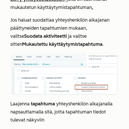
mukautetun käyttäytymistapahtuman
.
Jos haluat suodattaa yhteyshenkilön aikajanan
päättyneiden tapahtumien mukaan,
valitse
Suodata aktiviteetti
ja valitse
sitten
Mukautettu käyttäytymistapahtuma
.
Laajenna
tapahtuma
yhteyshenkilön aikajanalla
napsauttamalla sitä, jotta tapahtuman tiedot
tulevat näkyviin
.