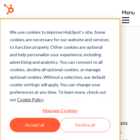
Menu
We use cookies to improve HubSpot’s site. Some
Base de connaissances
cookies are necessary for our website and services
to function properly. Other cookies are optional
and help personalize your experience, including
advertising and analytics. You can consent to all
cookies, decline all optional cookies, or manage
optional cookies. Without a selection, our default
cookie settings will apply. You can change your
Base de connaissances
preferences at any time. To learn more, check out
Faire vos premiers pas
our
Cookie Policy
.
Manage Cookies
HubSpot est une plateforme
qui rassemble vos
outils marketing, de vente et de service client dans
Accept all
Decline all
la base de données unifiée d'un CRM. Utilisez les