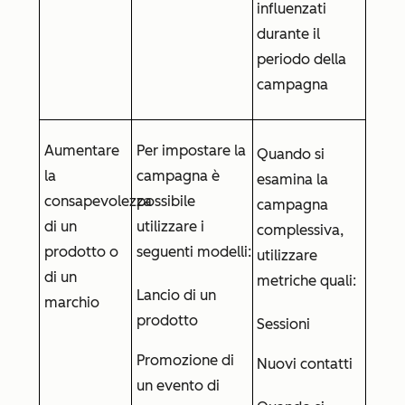
influenzati
durante il
periodo della
campagna
Aumentare
Per impostare la
Quando si
la
campagna è
esamina la
consapevolezza
possibile
campagna
di un
utilizzare i
complessiva,
prodotto o
seguenti modelli:
utilizzare
di un
metriche quali:
Lancio di un
marchio
prodotto
Sessioni
Promozione di
Nuovi contatti
un evento di