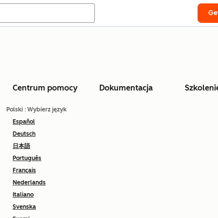
Ge
Centrum pomocy
Dokumentacja
Szkoleni
Polski
: Wybierz język
Español
Deutsch
日本語
Português
Français
Nederlands
Italiano
Svenska