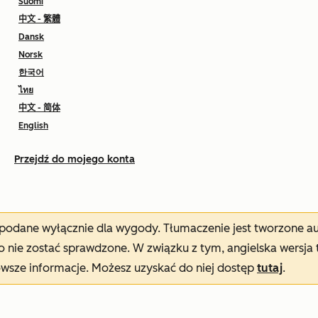
Suomi
中文 - 繁體
Dansk
Norsk
한국어
ไทย
中文 - 简体
English
Przejdź do mojego konta
t podane wyłącznie dla wygody. Tłumaczenie jest tworzone 
nie zostać sprawdzone. W związku z tym, angielska wersja 
owsze informacje. Możesz uzyskać do niej dostęp
tutaj
.