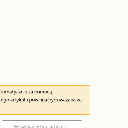
automatycznie za pomocą
tego artykułu powinna być uważana za