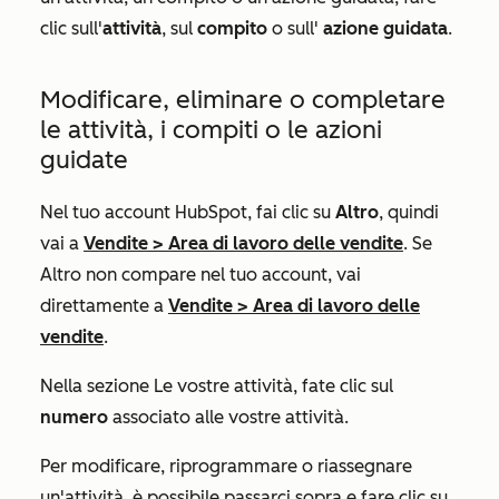
clic sull'
attività
, sul
compito
o sull'
azione guidata
.
Modificare, eliminare o completare
le attività, i compiti o le azioni
guidate
Nel tuo account HubSpot, fai clic su
Altro
, quindi
vai a
Vendite
>
Area di lavoro delle vendite
. Se
Altro
non compare nel tuo account, vai
direttamente a
Vendite
>
Area di lavoro delle
vendite
.
Nella sezione
Le vostre attività
, fate clic sul
numero
associato alle vostre attività.
Per modificare, riprogrammare o riassegnare
un'attività, è possibile passarci sopra e fare clic su