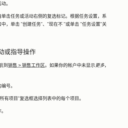
活动。
请单击任务或活动右侧的
复选标记
。根据任务设置，系
中，单击 "
创建任务
"、"
现在不 "
或单击 "
任务设置
"关
动或指导操作
航到
销售
>
销售工作区
。如果你的帐户中未显示
更多
，
的
编号
。
所有项目
"复选框选择列表中的每个项目。
作
。