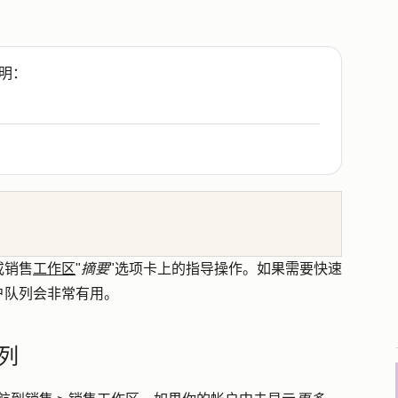
明：
或销售
工作区
"
摘要
"选项卡上的指导操作。如果需要快速
户队列会非常有用。
列