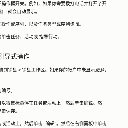
开操作框
开关。例如，如果你需要拨打电话并打开了开
窗口就会自动显示。
式操作或序列，以及任务类型或序列步骤。
请单击
任务
、
活动
或
指导行动
。
引导式操作
航到
销售
>
销售工作区
。如果你的帐户中未显示
更多
，
的
编号
。
可以将鼠标悬停在任务或活动上，然后单击
编辑
。然
单击
保存
。
或活动上，然后单击 "
编辑
"。然后在右侧面板中单击