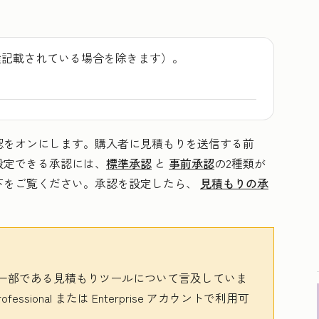
途記載されている場合を除きます）。
認をオンにします。購入者に見積もりを送信する前
設定できる承認には、
標準承認
と
事前承認
の2種類が
下をご覧ください。承認を設定したら、
見積もりの承
一部である見積もりツールについて言及していま
rofessional
または
Enterprise
アカウントで利用可