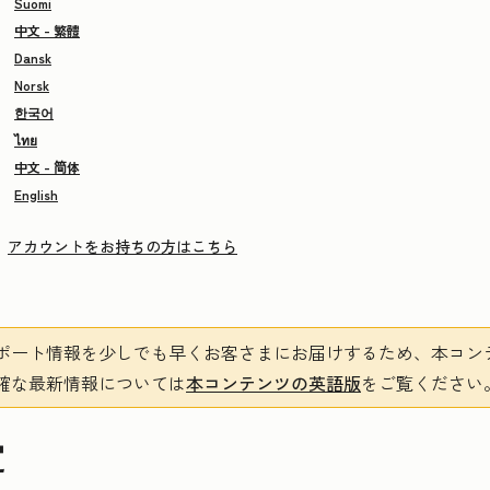
Suomi
中文 - 繁體
Dansk
Norsk
한국어
ไทย
中文 - 简体
English
アカウントをお持ちの方はこちら
ポート情報を少しでも早くお客さまにお届けするため、本コン
確な最新情報については
本コンテンツの英語版
をご覧ください
定