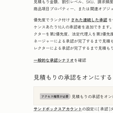
見積もり金額、割引レベル、SKU、請求頻
商品項目プロパティー、または関連オブジェ
優先度でランク付け
された連続した承認
を
ケンスあたり10人の承認者を追加できます
クターを第2優先度、法定代理人を第3優先
ネージャーによる承認が完了するまで見積
レクターによる承認が完了するまで見積も
一般的な承認シナリオ
を確認
見積もりの承認をオンにする
見積もりの承認をオン
アクセス権限が必要
サンドボックスアカウント
の設定に[
承認
]