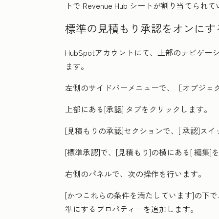
トで
Revenue Hub
シートが割り当てられて
標準の見積もり承認をオンにす
HubSpotアカウントにて、上部のナビゲ
ます。
左側のサイドバーメニューで、［オブジェ
上部にある
[承認]
タブをクリックします。
[見積もりの承認
]セクションで、[
承認]スイ
[標準承認
]で、[見積もり]の横にある[
編集
]
右側のパネルで、次の操作を行います。
[かつこれらの条件を満たしています
]の下で
準にするプロパティーを追加します。