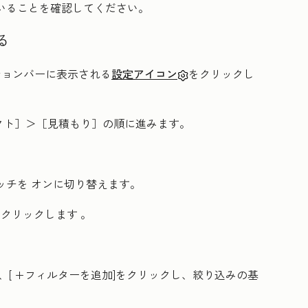
いることを確認してください。
る
ーションバーに表示される
設定アイコン
をクリックし
クト］
＞［見積もり］
の順に進みます。
ッチを
オンに切り替えます。
をクリックします
。
、[
+フィルターを追加
]をクリックし、絞り込みの基