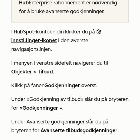
Hub
Enterprise
-abonnement er nødvendig
for å bruke avanserte godkjenninger.
I HubSpot-kontoen din klikker du på
innstillinger-ikonet
i den øverste
navigasjonslinjen.
I menyen i venstre sidefelt navigerer du til
Objekter
>
Tilbud
.
Klikk på fanen
Godkjenninger
øverst.
Under
«Godkjenning av tilbud
» slår du på bryteren
for
«Godkjenninger
».
Under
Avanserte godkjenninger
slår du på
bryteren for
Avanserte tilbudsgodkjenninger
.