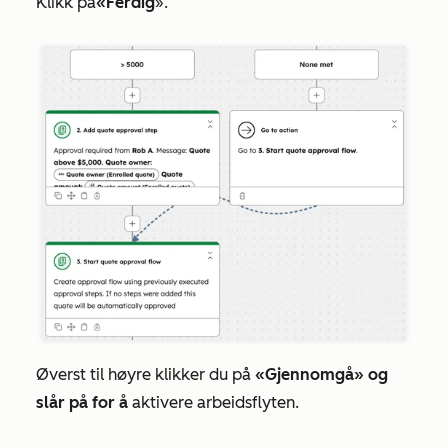
Klikk på
«Ferdig
».
Øverst til høyre klikker du på
«Gjennomgå» og
slår på for å
aktivere arbeidsflyten.