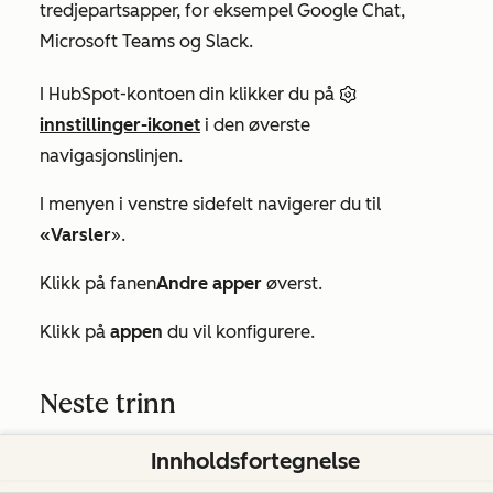
tredjepartsapper, for eksempel Google Chat,
Microsoft Teams og Slack.
I HubSpot-kontoen din klikker du på
innstillinger-ikonet
i den øverste
navigasjonslinjen.
I menyen i venstre sidefelt navigerer du til
«Varsler
».
Klikk på fanen
Andre apper
øverst.
Klikk på
appen
du vil konfigurere.
Neste trinn
Lær hvordan du
administrerer godkjenning av
Innholdsfortegnelse
tilbud
.