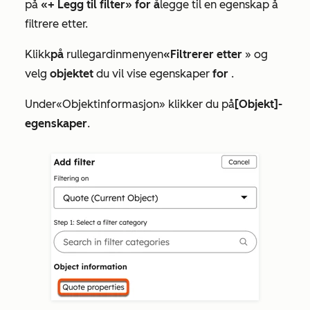
på
«+ Legg til filter» for å
legge til en egenskap å
filtrere etter.
Klikk
på
rullegardinmenyen
«Filtrerer etter
» og
velg
objektet
du vil vise egenskaper
for
.
Under
«Objektinformasjon»
klikker du på
[Objekt]-
egenskaper
.