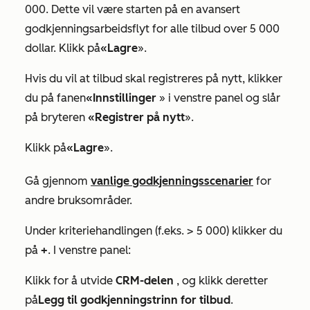
000. Dette vil være starten på en avansert
godkjenningsarbeidsflyt for alle tilbud over 5 000
dollar. Klikk på
«Lagre
».
Hvis du vil at tilbud skal registreres på nytt, klikker
du på fanen
«Innstillinger
» i venstre panel og slår
på bryteren
«Registrer på nytt
».
Klikk på
«Lagre
».
Gå gjennom
vanlige godkjenningsscenarier
for
andre bruksområder.
Under kriteriehandlingen (f.eks.
> 5 000)
klikker du
på
+
. I venstre panel:
Klikk for å utvide
CRM-delen
, og klikk deretter
på
Legg til godkjenningstrinn for tilbud
.