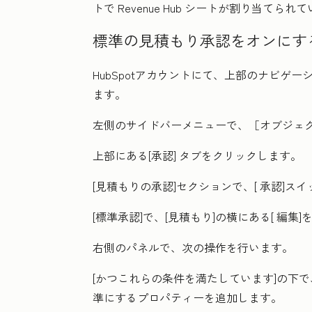
トで
Revenue Hub
シートが割り当てられて
標準の見積もり承認をオンにす
HubSpotアカウントにて、上部のナビゲ
ます。
左側のサイドバーメニューで、［オブジェ
上部にある
[承認]
タブをクリックします。
[見積もりの承認
]セクションで、[
承認]スイ
[標準承認
]で、[見積もり]の横にある[
編集
]
右側のパネルで、次の操作を行います。
[かつこれらの条件を満たしています
]の下で
準にするプロパティーを追加します。