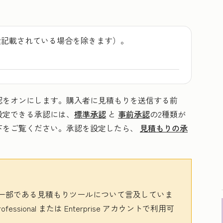
途記載されている場合を除きます）。
認をオンにします。購入者に見積もりを送信する前
設定できる承認には、
標準承認
と
事前承認
の2種類が
下をご覧ください。承認を設定したら、
見積もりの承
一部である見積もりツールについて言及していま
rofessional
または
Enterprise
アカウントで利用可