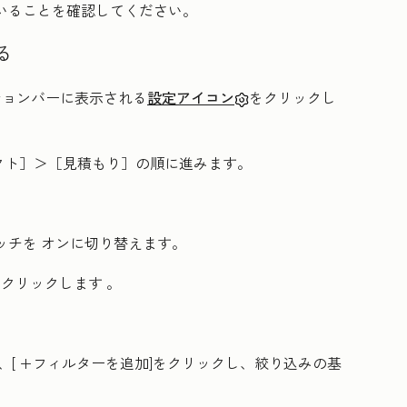
いることを確認してください。
る
ーションバーに表示される
設定アイコン
をクリックし
クト］
＞［見積もり］
の順に進みます。
ッチを
オンに切り替えます。
をクリックします
。
、[
+フィルターを追加
]をクリックし、絞り込みの基