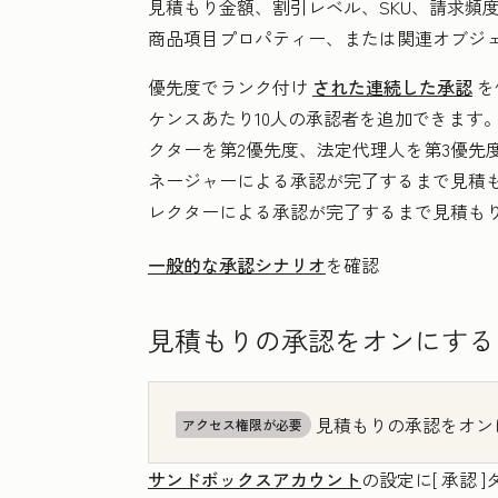
見積もり金額、割引レベル、SKU、請求頻
商品項目プロパティー、または関連オブジェ
優先度でランク付け
された連続した承認
を
ケンスあたり10人の承認者を追加できます
クターを第2優先度、法定代理人を第3優先
ネージャーによる承認が完了するまで見積
レクターによる承認が完了するまで見積も
一般的な承認シナリオ
を確認
見積もりの承認をオンにする
見積もりの承認をオン
アクセス権限が必要
サンドボックスアカウント
の設定に[
承認
]