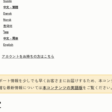
Suomi
中文 - 繁體
Dansk
Norsk
한국어
ไทย
中文 - 简体
English
アカウントをお持ちの方はこちら
ポート情報を少しでも早くお客さまにお届けするため、本コン
確な最新情報については
本コンテンツの英語版
をご覧ください
定