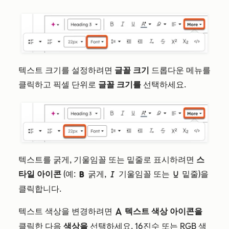
텍스트 크기를 설정하려면
글꼴 크기
드롭다운 메뉴를
클릭하고 픽셀 단위로
글꼴 크기를
선택하세요.
텍스트를 굵게, 기울임꼴 또는 밑줄로 표시하려면
스
타일 아이콘
(예:
굵게,
기울임꼴 또는
밑줄)을
boldIcon
italicIcon
underlineIcon
클릭합니다.
텍스트 색상을 변경하려면
텍스트 색상 아이콘을
textColorIcon
클릭한 다음
색상을
선택하세요. 16진수 또는 RGB 색