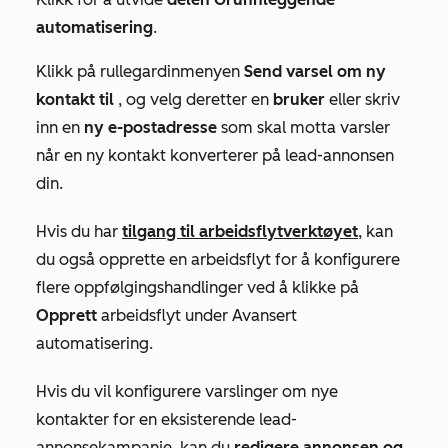
automatisering
.
Klikk på rullegardinmenyen
Send varsel om ny
kontakt til
, og velg deretter en
bruker
eller skriv
inn en
ny e-postadresse
som skal motta varsler
når en ny kontakt konverterer på lead-annonsen
din.
Hvis du har
tilgang til arbeidsflytverktøyet
, kan
du også opprette en arbeidsflyt for å konfigurere
flere oppfølgingshandlinger ved å klikke på
Opprett
arbeidsflyt under
Avansert
automatisering
.
Hvis du vil konfigurere varslinger om nye
kontakter for en eksisterende lead-
annonsekampanje, kan du
redigere annonsen og