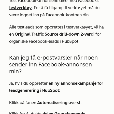
Test Facebook-annonsene dine med Facebooks
testverktøy
. For å få tilgang til verktøyet må du
være logget inn på Facebook-kontoen din.
Alle testleads som opprettes i testverktøyet, vil ha
en
Original Traffic Source drill-down 2-verdi
for
organiske Facebook-leads
i HubSpot.
Kan jeg få e-postvarsler når noen
sender inn Facebook-annonsen
min?
Ja, hvis du oppretter
en ny annonsekampanje for
leadgenerering i HubSpot
:
Klikk på fanen
Automatisering
øverst.
Klikk for å utvide
delen Grunnleggende