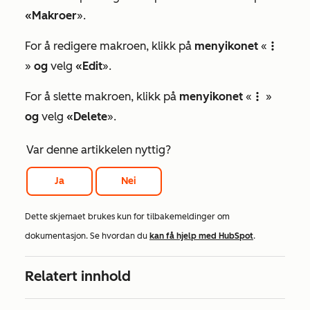
«Makroer
».
For å redigere makroen, klikk på
menyikonet
«
verticalMenu
»
og
velg
«Edit
».
For å slette makroen, klikk på
menyikonet
«
»
verticalMenu
og
velg
«Delete
».
Var denne artikkelen nyttig?
Ja
Nei
Dette skjemaet brukes kun for tilbakemeldinger om
dokumentasjon. Se hvordan du
kan få hjelp med HubSpot
.
Relatert innhold