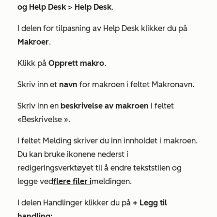
og Help Desk
>
Help Desk
.
I delen for
tilpasning av Help Desk
klikker du på
Makroer
.
Klikk på
Opprett makro
.
Skriv inn et
navn
for makroen i feltet
Makronavn
.
Skriv inn en
beskrivelse av makroen
i feltet
«Beskrivelse
».
I feltet
Melding
skriver du inn innholdet i makroen.
Du kan bruke ikonene nederst i
redigeringsverktøyet til å endre tekststilen og
legge ved
flere filer i
meldingen.
I delen
Handlinger
klikker du på
+ Legg til
handling: