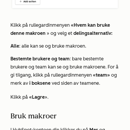
Klikk på rullegardinmenyen
«Hvem kan bruke
denne makroen
» og velg et
delingsalternativ:
Alle
: alle kan se og bruke makroen.
Bestemte brukere og team
: bare bestemte
brukere og team kan se og bruke makroene. For å
gi tilgang, klikk på rullegardinmenyen
«team»
og
merk av
i boksene
ved siden av teamene.
Klikk på
«Lagre
».
Bruk makroer
I HubSpot-kontoen din klikker du på
Mer
og