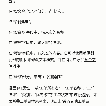
台”
。
在
“服务台自定义
”部分，点击
“宏
”。
点击
“创建宏
”。
在
“宏名称
”字段中，输入宏的
名称
。
在
“描述
”字段中，输入
宏的描述
。
在
“消息”
字段中，输入宏的内容。您可以使用编辑器
底部的图标来修改文本样式，并在消息中添加
多个文
件附件
。
在
“操作
”部分，单击
“+ 添加操作”：
设置 [X] 属性：
从“工单所有者”
、
“工单名称”
、
“工单
描述
”、
“类别”
、
“优先级
”或
“工单状态”
中
进行选择。
如
果所需工单属性未列出，请点击
“设置其他工单属