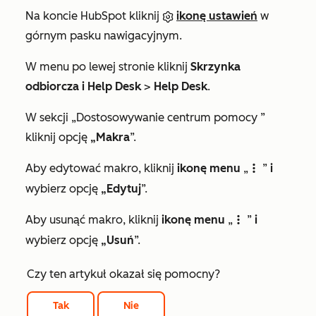
Na koncie HubSpot kliknij
ikonę ustawień
w
górnym pasku nawigacyjnym.
W menu po lewej stronie kliknij
Skrzynka
odbiorcza i Help Desk
>
Help Desk
.
W sekcji
„Dostosowywanie centrum pomocy
”
kliknij opcję
„Makra
”.
Aby edytować makro, kliknij
ikonę menu
„
”
i
verticalMenu
wybierz opcję
„Edytuj
”.
Aby usunąć makro, kliknij
ikonę menu
„
”
i
verticalMenu
wybierz opcję
„Usuń
”.
Czy ten artykuł okazał się pomocny?
Tak
Nie