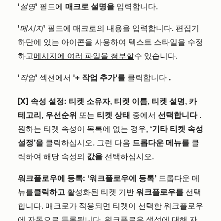
'설명'
필드에
매크로 설명을
입력합니다.
'메시지'
필드에 매크로의 내용을 입력합니다. 편집기
하단에 있는 아이콘을 사용하여 텍스트 스타일을 수정
하고
메시지에 여러 파일을 첨부할
수 있습니다.
'작업'
섹션에서
'+ 작업 추가'를
클릭합니다
.
[X] 속성 설정:
티켓 소유자
,
티켓 이름
,
티켓 설명
,
카
테고리
,
우선순위
또는
티켓 상태
중에서
선택합니다
.
원하는 티켓 속성이 목록에 없는 경우,
‘기타 티켓 속성
설정’을
클릭하십시오. 그런 다음
드롭다운 메뉴를
클
릭하여 해당 속성의
값을
선택하십시오.
워크플로우에 등록:
‘워크플로우에 등록’
드롭다운 메
뉴를
클릭하고
활성화된 티켓 기반
워크플로우를
선택
합니다. 매크로가 적용되면 티켓이 선택한 워크플로우
에 자동으로 등록됩니다.
워크플로우 생성에
대해 자