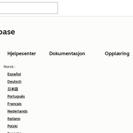
base
Hjelpesenter
Dokumentasjon
Opplæring
Norsk
:
Español
Deutsch
日本語
Português
Français
Nederlands
Italiano
Polski