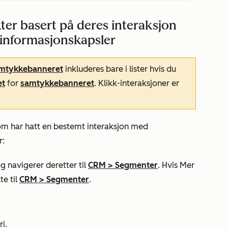
ter basert på deres interaksjon
informasjonskapsler
amtykkebanneret
inkluderes bare i lister hvis du
et
for
samtykkebanneret
. Klikk-interaksjoner er
som har hatt en bestemt interaksjon med
r:
g navigerer deretter til
CRM
>
Segmenter
. Hvis
Mer
te til
CRM
>
Segmenter
.
i.