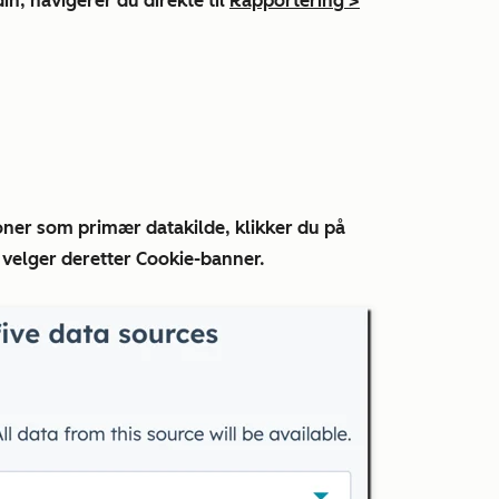
in, navigerer du direkte til
Rapportering
>
.
oner som primær datakilde, klikker du på
 velger deretter
Cookie-banner
.