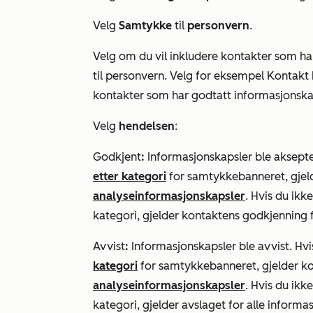
Velg
Samtykke
til
personvern
.
Velg om du vil inkludere kontakter som har 
til personvern. Velg for eksempel
Kontakt 
kontakter som har godtatt informasjonska
Velg
hendelsen
:
Godkjent
:
Informasjonskapsler ble aksepter
etter kategori
for samtykkebanneret, gjel
analyseinformasjonskapsler
. Hvis du ikk
kategori, gjelder kontaktens godkjenning f
Avvist
:
Informasjonskapsler ble avvist. Hvi
kategori
for samtykkebanneret, gjelder ko
analyseinformasjonskapsler
. Hvis du ikk
kategori, gjelder avslaget for alle informa