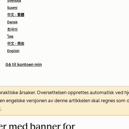
Svenska
Suomi
中文 - 繁體
Dansk
한국어
ไทย
中文 - 简体
English
Gå til kontoen min
 praktiske årsaker. Oversettelsen opprettes automatisk ved 
. Den engelske versjonen av denne artikkelen skal regnes so
r
.
er med banner for