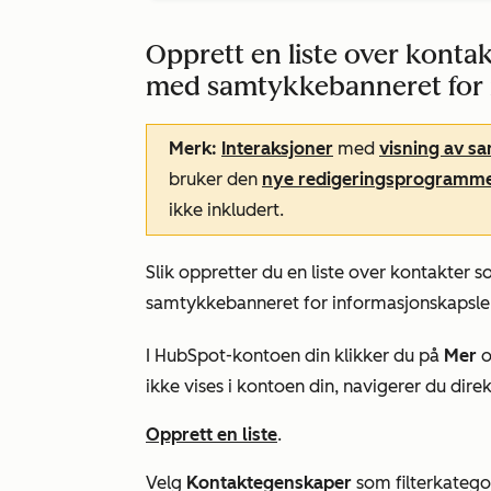
Opprett en liste over kontak
med samtykkebanneret for 
Merk:
Interaksjoner
med
visning av s
bruker den
nye redigeringsprogramm
ikke inkludert.
Slik oppretter du en liste over kontakter 
samtykkebanneret for informasjonskapsle
I HubSpot-kontoen din klikker du på
Mer
o
ikke vises i kontoen din, navigerer du direk
Opprett en liste
.
Velg
Kontaktegenskaper
som filterkategor