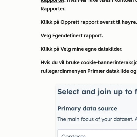
Rapporter
. Hvis
Mer
ikke vises i kontoen d
Rapporter
.
Klikk på Opprett
rapport
øverst til høyre
Velg
Egendefinert rapport
.
Klikk på
Velg mine egne datakilder
.
Hvis du vil bruke cookie-bannerinteraksj
rullegardinmenyen
Primær datak
ilde og