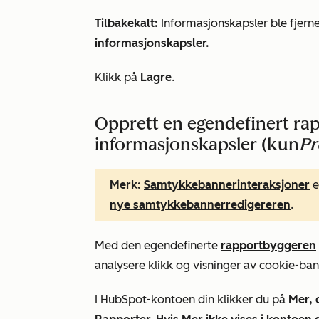
Tilbakekalt:
Informasjonskapsler ble fjern
informasjonskapsler.
Klikk på
Lagre
.
Opprett en egendefinert ra
informasjonskapsler (kun
Pr
Merk:
Samtykkebannerinteraksjoner
e
nye samtykkebannerredigereren
.
Med den egendefinerte
rapportbyggeren
analysere klikk og visninger av cookie-ban
I HubSpot-kontoen din klikker du på
Mer, 