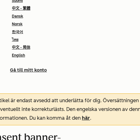
Suomi
中文 - 繁體
Dansk
Norsk
한국어
ไทย
中文 - 简体
English
Gå till mitt konto
ikel är endast avsedd att underlätta för dig. Översättningen
entuellt inte korrekturlästs. Den engelska versionen av denn
nformationen. Du kan komma åt den
här
.
nsent banner-