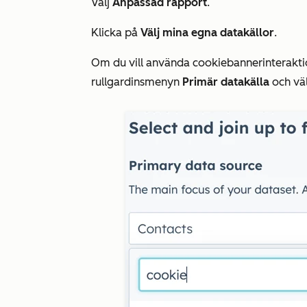
Välj
Anpassad rapport
.
Klicka på
Välj mina egna datakällor
.
Om du vill använda cookiebannerinterakti
rullgardinsmenyn
Primär datakälla
och vä