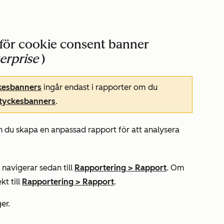
för cookie consent banner
erprise
)
kesbanners
ingår endast i rapporter om du
tyckesbanners
.
 du skapa en anpassad rapport för att analysera
navigerar sedan till
Rapportering
>
Rapport
. Om
kt till
Rapportering
>
Rapport
.
er.