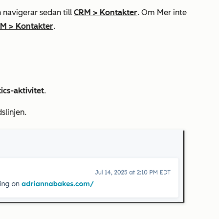
 navigerar sedan till
CRM
>
Kontakter
. Om
Mer
inte
RM
>
Kontakter
.
ics-aktivitet
.
slinjen.