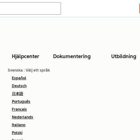
Hjälpcenter
Dokumentering
Utbildning
Svenska
: Välj ett språk
Español
Deutsch
日本語
Português
Français
Nederlands
Italiano
Polski