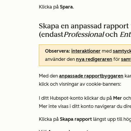
Klicka på
Spara
.
Skapa en anpassad rapport 
(endast
Professional
och
Ent
Observera:
interaktioner
med
samtyc
använder den
nya redigeraren
för
sam
Med den
anpassade rapportbyggaren
kan
klick och visningar av cookie-banners:
I ditt Hubspot-konto klickar du på
Mer
och 
Mer
inte visas i ditt konto navigerar du dire
Klicka på
Skapa rapport
längst upp till hög