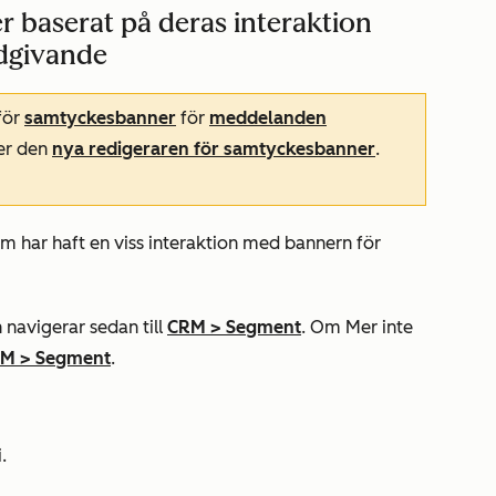
r baserat på deras interaktion
dgivande
för
samtyckesbanner
för
meddelanden
der den
nya redigeraren för samtyckesbanner
.
om har haft en viss interaktion med bannern för
 navigerar sedan till
CRM
>
Segment
. Om
Mer
inte
RM
>
Segment
.
.