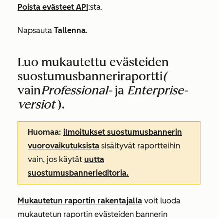
Poista evästeet API
:sta.
Napsauta
Tallenna
.
Luo mukautettu evästeiden
suostumusbanneriraportti
(
vain
Professional-
ja
Enterprise-
versiot
).
Huomaa:
ilmoitukset suostumusbannerin
vuorovaikutuksista
sisältyvät raportteihin
vain, jos käytät
uutta
suostumusbannerieditoria.
Mukautetun raportin rakentajalla
voit luoda
mukautetun raportin evästeiden bannerin