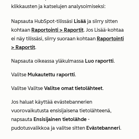
klikkausten ja katselujen analysoimiseksi:
Napsauta HubSpot-tilissäsi
Lisää
ja siirry sitten
kohtaan
Raportointi
>
Raportit
. Jos
Lisää
-kohtaa
ei näy tilissäsi, siirry suoraan kohtaan
Raportointi
>
Raportit
.
Napsauta oikeassa yläkulmassa
Luo raportti
.
Valitse
Mukautettu raportti
.
Valitse Valitse
Valitse omat tietolähteet
.
Jos haluat käyttää evästebannerien
vuorovaikutusta ensisijaisena tietolähteenä,
napsauta
Ensisijainen tietolähde
-
pudotusvalikkoa ja valitse sitten
Evästebanneri
.