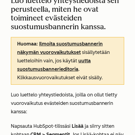
Luo luettelo yhteystiedoista sen
perusteella, miten he ovat
toimineet evästeiden
suostumusbannerin kanssa.
Huomaa:
Ilmoita suostumusbannerin
näkymän vuorovaikutukset
sisällytetään
luetteloihin vain, jos käytät
uutta
suostumusbannerieditoria
.
Klikkausvuorovaikutukset eivät sisälly.
Luo luettelo yhteystiedoista, joilla on ollut tietty
vuorovaikutus evästeiden suostumusbannerin
kanssa:
Napsauta HubSpot-tilissäsi
Lisää
ja siirry sitten
kohtaan
CRM
>
Segmentit
. Jos
Lisää
-kohtaa ei näy