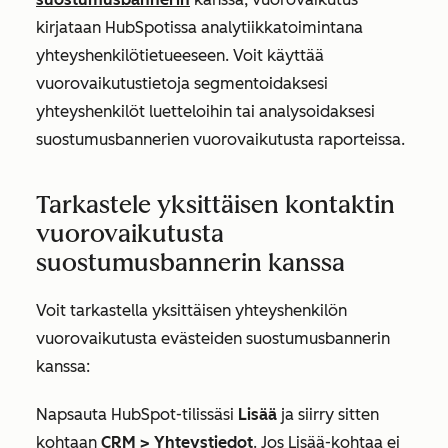
kirjataan HubSpotissa analytiikkatoimintana
yhteyshenkilötietueeseen. Voit käyttää
vuorovaikutustietoja segmentoidaksesi
yhteyshenkilöt luetteloihin tai analysoidaksesi
suostumusbannerien vuorovaikutusta raporteissa.
Tarkastele yksittäisen kontaktin
vuorovaikutusta
suostumusbannerin kanssa
Voit tarkastella yksittäisen yhteyshenkilön
vuorovaikutusta evästeiden suostumusbannerin
kanssa:
Napsauta HubSpot-tilissäsi
Lisää
ja siirry sitten
kohtaan
CRM
>
Yhteystiedot
. Jos
Lisää
-kohtaa ei