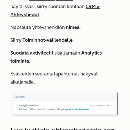
näy tilissäsi, siirry suoraan kohtaan
CRM
>
Yhteystiedot
.
Napsauta yhteyshenkilön
nimeä
.
Siirry
Toiminnot-välilehdelle
.
Suodata aktiviteetit
sisältämään
Analytics-
toiminta
.
Evästeiden seurantatapahtumat näkyvät
aikajanalla.