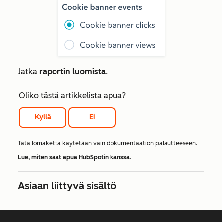
Jatka
raportin luomista
.
Oliko tästä artikkelista apua?
Kyllä
Ei
Tätä lomaketta käytetään vain dokumentaation palautteeseen.
Lue, miten saat apua HubSpotin kanssa
.
Asiaan liittyvä sisältö