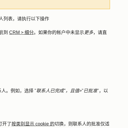
联系人列表，请执行以下操作
航到
CRM
>
细分
。如果你的帐户中未显示
更多
，请直
人。例如，选择 "
联系人已完成"，且值
>"
已批准
"，以
幅打开了
按类别显示 cookie 的
切换，则联系人的批准仅适