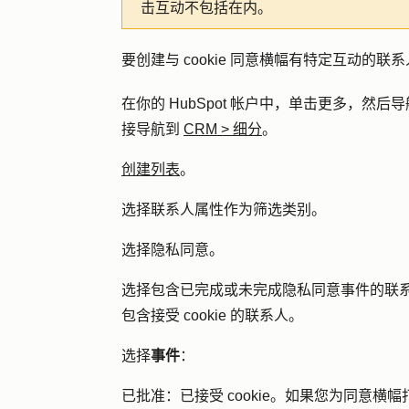
击互动不包括在内。
要创建与 cookie 同意横幅有特定互动的
在你的 HubSpot 帐户中，单击
更多
，然后导
接导航到
CRM
>
细分
。
创建列表
。
选择
联系人属性
作为筛选类别。
选择
隐私同意
。
选择包含已完成或未完成隐私同意事件的联系
包含接受 cookie 的联系人。
选择
事件
：
已
批准：
已接受 cookie。如果您为同意横