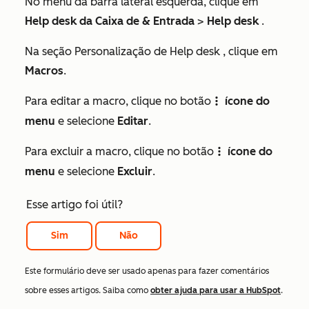
No menu da barra lateral esquerda, clique em
Help desk da Caixa de & Entrada
>
Help desk
.
Na seção
Personalização de Help desk
, clique em
Macros
.
Para editar a macro, clique no botão
ícone do
verticalMenu
menu
e selecione
Editar
.
Para excluir a macro, clique no botão
ícone do
verticalMenu
menu
e selecione
Excluir
.
Esse artigo foi útil?
Sim
Não
Este formulário deve ser usado apenas para fazer comentários
sobre esses artigos. Saiba como
obter ajuda para usar a HubSpot
.