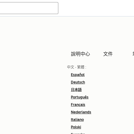
說明中心
文件
中文 - 繁體
:
Español
Deutsch
日本語
Português
Français
Nederlands
Italiano
Polski