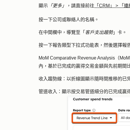
顯示
「更多」
，請直接前往
「CRM」
>
「連
按一下公司或聯絡人的
名稱
。
在中間欄中，導覽至「
客戶支出趨勢
」卡。
按一下
報告類型
下拉式功能表，然後選擇
報
MoM Comparative Revenue Analysis
內，基於已完成的贏得交易金額與先前期間
收入趨勢線
：以折線圖顯示隨時間推移的已
管道收入
：顯示按交易管道細分的已完成贏