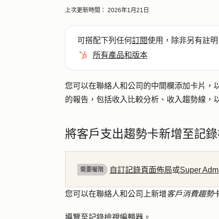
上次更新時間：
2026年1月21日
可搭配下列任何
訂閱
使用，除非另有註明
所有產品和版本
您可以在聯絡人和公司的中間欄添加卡片，
的報告，包括收入比較分析、收入趨勢線，
將客戶支出趨勢卡新增至記錄
自訂記錄頁面佈局
或
Super A
需要權限
您可以在聯絡人和公司上新增
客戶消費趨勢
導覽至
記錄檢視編輯器
。