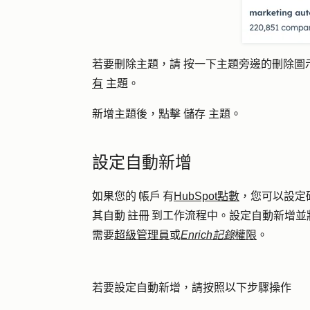
若要刪除主題，請
按一下主題旁邊的刪除圖
有
主題。
新增主題後，點擊
儲存
主題
。
設定自動新增
如果您的 帳戶 有
HubSpot點數
，您可以
設定
其自動 註冊 到工作流程中。
設定自動新增並將
需要
超級管理員
或
Enrich記錄
權限
。
若要設定自動新增，請按照以下步驟操作