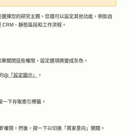
並選擇您的研究主題。您還可以設定其他功能，例如自
 CRM、靜態區段和工作流程。
如果關閉這些權限，設定選項將變成灰色。
的
「設定圖示」
。
按一下
存取
索引標籤。
圖
權限。然後，按一下以切換「
買家意向
」開關。