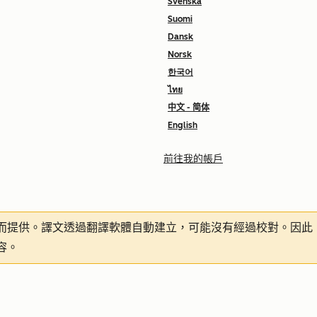
Svenska
Suomi
Dansk
Norsk
한국어
ไทย
中文 - 简体
English
前往我的帳戶
而提供。譯文透過翻譯軟體自動建立，可能沒有經過校對。因此
容。