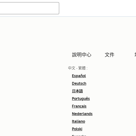
說明中心
文件
中文 - 繁體
:
Español
Deutsch
日本語
Português
Français
Nederlands
Italiano
Polski