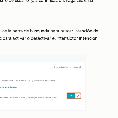
istro de usuario
y, a continuación, haga clic en la
.
tilice la barra de búsqueda para buscar
Intención de
c para activar o desactivar el interruptor
Intención