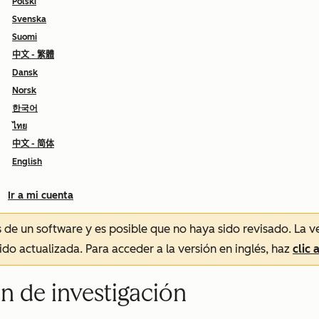
Polski
Svenska
Suomi
中文 - 繁體
Dansk
Norsk
한국어
ไทย
中文 - 简体
English
Ir a mi cuenta
és de un software y es posible que no haya sido revisado.
La v
sido actualizada. Para acceder a la versión en inglés, haz
clic 
ón de investigación