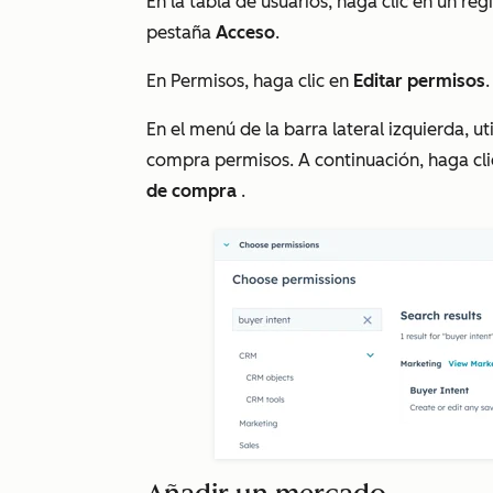
En la tabla de usuarios, haga clic en un reg
pestaña
Acceso
.
En
Permisos
, haga clic en
Editar permisos
En el menú de la barra lateral izquierda, u
compra
permisos. A continuación, haga cli
de compra
.