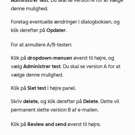
Administrer test
. Du skal se version A for at vælge
denne mulighed.
Foretag eventuelle ændringer i dialogboksen, og
klik derefter på
Opdater
.
For at annullere A/B-testen:
Klik på
dropdown-menuen
øverst til højre, og
vælg
Administrer test
. Du skal se version A for at
vælge denne mulighed.
Klik på
Slet test
i højre panel.
Skriv
delete,
og klik derefter på
Delete
. Dette vil
permanent slette version B af e-mailen.
Klik på
Review and send
øverst til højre.