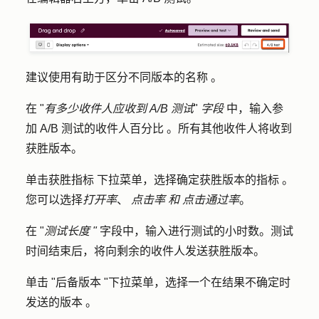
建议使用有助于区分不同版本的
名称
。
在 "
有多少收件人应收到 A/B 测试
"
字段
中，输入参
加 A/B 测试的收件人
百分比
。所有其他收件人将收到
获胜版本。
单击获胜
指标
下拉菜单，选择确定获胜版本的
指标
。
您可以选择
打开率
、
点击率
和
点击通过率
。
在 "
测试长度 "
字段中，输入进行测试的
小时数
。测试
时间结束后，将向剩余的收件人发送获胜版本。
单击 "
后备版本
"下拉菜单，选择一个在结果不确定时
发送的
版本
。