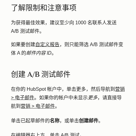
了解限制和注意事项
为获得最佳效果，建议至少向 1000 名联系人发送
A/B 测试邮件。
如果要创建
自定义报告
，则只能筛选 A/B 测试邮件变
体 A 的
邮件内容 ID
。
创建 A/B 测试邮件
在你的 HubSpot 帐户中，单击
更多
，然后导航到
营销
>
电子邮件
。如果你的帐户中未显示
更多
，请直接导
航到
营销
>
电子邮件
。
单击已起草邮件的
名称
，或单击
创建邮件
。
在编辑器右上方，单击
A/B 测试
。