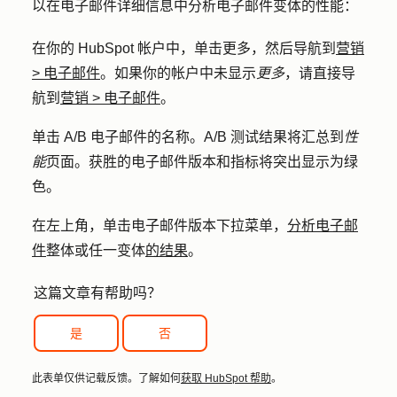
以在电子邮件详细信息中分析电子邮件变体的性能：
在你的 HubSpot 帐户中，单击
更多
，然后导航到
营销
>
电子邮件
。如果你的帐户中未显示
更多
，请直接导
航到
营销
>
电子邮件
。
单击 A/B 电子邮件的
名称
。A/B 测试结果将汇总到
性
能
页面。获胜的电子邮件版本和指标将突出显示为绿
色。
在左上角，单击
电子邮件版本
下拉菜单，
分析电子邮
件
整体或任一变体
的结果
。
这篇文章有帮助吗？
是
否
此表单仅供记载反馈。了解如何
获取 HubSpot 帮助
。