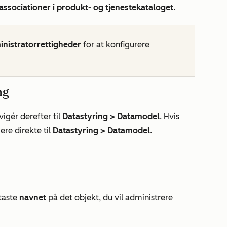
ssociationer i produkt- og tjenestekataloget
.
nistratorrettigheder
for at konfigurere
ng
igér derefter til
Datastyring
>
Datamodel
. Hvis
ere direkte til
Datastyring
>
Datamodel
.
taste
navnet
på det objekt, du vil administrere