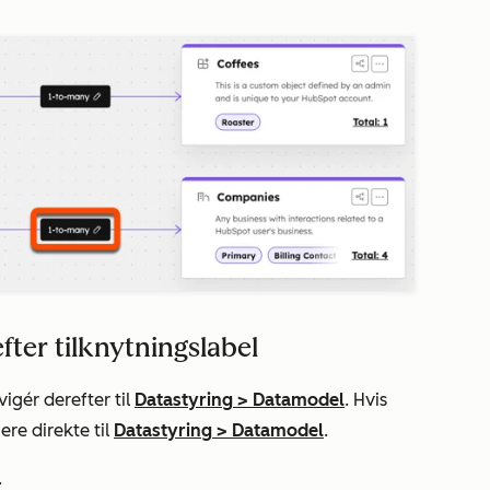
fter tilknytningslabel
igér derefter til
Datastyring
>
Datamodel
. Hvis
ere direkte til
Datastyring
>
Datamodel
.
.