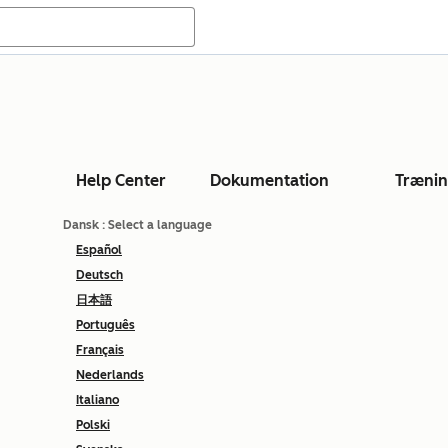
Help Center
Dokumentation
Træni
Dansk
: Select a language
Español
Deutsch
日本語
Português
Français
Nederlands
Italiano
Polski