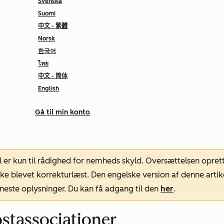
Svenska
Suomi
中文 - 繁體
Norsk
한국어
ไทย
中文 - 简体
English
Gå til min konto
l er kun til rådighed for nemheds skyld. Oversættelsen opret
ke blevet korrekturlæst. Den engelske version af denne artik
neste oplysninger. Du kan få adgang til den
her
.
ostassociationer