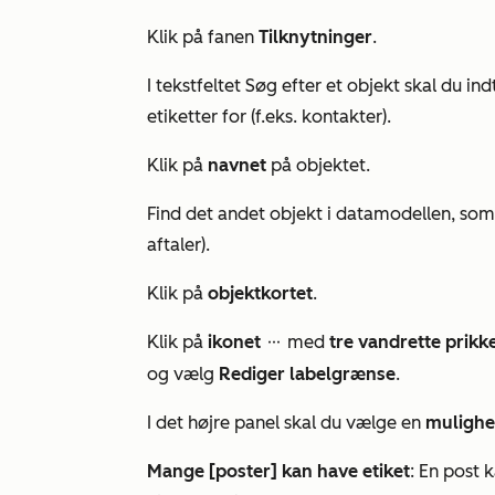
Klik på fanen
Tilknytninger
.
I tekstfeltet
Søg efter et objekt
skal du ind
etiketter for (f.eks.
kontakter
).
Klik på
navnet
på objektet.
Find det andet objekt i datamodellen, som 
aftaler
).
Klik på
objektkortet
.
Klik på
ikonet
med
tre vandrette prikk
ellipsesIcon
og vælg
Rediger labelgrænse
.
I det højre panel skal du vælge en
muligh
Mange [poster] kan have etiket
: En post 