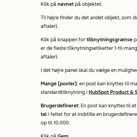
Klik på
navnet
på objektet.
Til højre finder du det andet objekt, som du
aftaler
).
Klik på knappen for
tilknytningsgrænse
på
er de fleste tilknytningsetiketter 1-til-ma
aftaler).
I det højre panel skal du vælge en mulighed
Mange [poster]
: en post kan knyttes til 
standardtilknytning i
HubSpot Product & S
Brugerdefineret
: En post kan knyttes til e
tal
i feltet for at indstille en brugerdefine
op til 10.000.
Klik på
Gem.