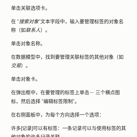
单击
关联
选项卡。
在 "
搜索对象
"文本字段中，输入要管理标签的对象
名
称
（如
联系人
）。
单击对象
名称
。
在数据模型中，找到要管理关联标签的其他对象（如
交易
）。
单击对象
卡
。
在弹出框中，在要管理的标签上单击
三个横点图
ellipsesIcon
标
，然后选择 "
编辑标签限制
"。
在右侧面板中，为每个方向选择一个
选项
：
许多[记录]可以有标签
：一条记录可以与使用标签的其
他对象的许多记录关联。