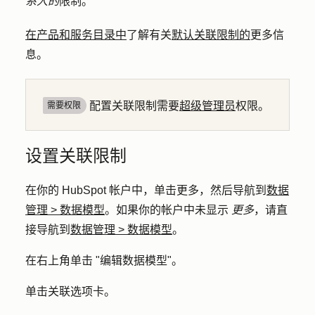
系人的
限制。
在产品和服务目录中
了解有关
默认关联限制的
更多信
息。
配置关联限制需要
超级管理员
权限。
需要权限
设置关联限制
在你的 HubSpot 帐户中，单击
更多
，然后导航到
数据
管理
>
数据模型
。如果你的帐户中未显示
更多
，请直
接导航到
数据管理
>
数据模型
。
在右上角单击 "
编辑数据模型
"。
单击
关联
选项卡。