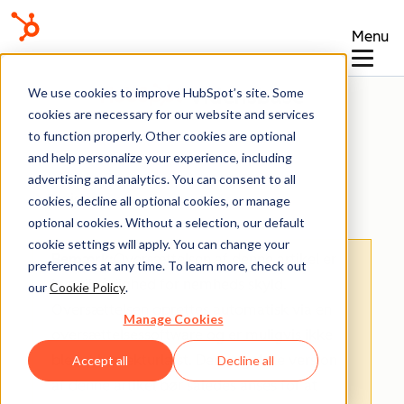
Menu
Vidensbase
We use cookies to improve HubSpot’s site. Some
cookies are necessary for our website and services
to function properly. Other cookies are optional
and help personalize your experience, including
advertising and analytics. You can consent to all
Registre
cookies, decline all optional cookies, or manage
optional cookies. Without a selection, our default
cookie settings will apply. You can change your
Bemærk:
Oversættelsen af denne artikel er
preferences at any time. To learn more, check out
kun til rådighed for nemheds skyld.
our
Cookie Policy
.
Oversættelsen oprettes automatisk via en
Manage Cookies
oversættelsessoftware og er muligvis ikke
blevet korrekturlæst. Den engelske version
Accept all
Decline all
af denne artikel bør således anses for at