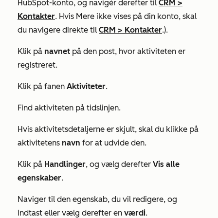
HubSpot-konto, og navigér derefter til
CRM
>
Kontakter
. Hvis
Mere
ikke vises på din konto, skal
du navigere direkte til
CRM
>
Kontakter
.).
Klik på
navnet
på den post, hvor aktiviteten er
registreret.
Klik på fanen
Aktiviteter
.
Find aktiviteten på tidslinjen.
Hvis aktivitetsdetaljerne er skjult, skal du klikke på
aktivitetens
navn
for at udvide den.
Klik på
Handlinger
, og vælg derefter
Vis alle
egenskaber
.
Naviger til den egenskab, du vil redigere, og
indtast eller vælg derefter en
værdi
.