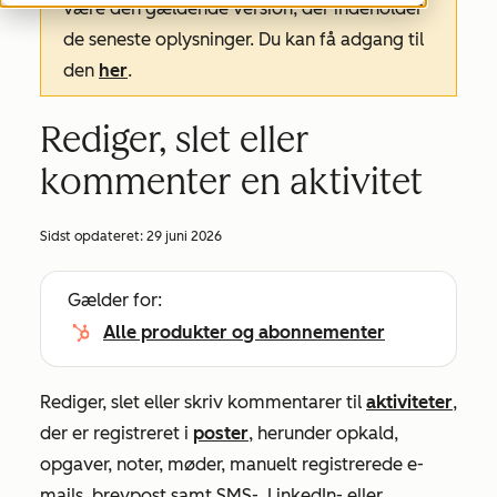
være den gældende version, der indeholder
de seneste oplysninger. Du kan få adgang til
den
her
.
Rediger, slet eller
kommenter en aktivitet
Sidst opdateret:
29 juni 2026
Gælder for:
Alle produkter og abonnementer
Rediger, slet eller skriv kommentarer til
aktiviteter
,
der er registreret i
poster
, herunder opkald,
opgaver, noter, møder, manuelt registrerede e-
mails, brevpost samt SMS-, LinkedIn- eller