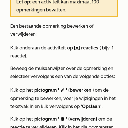
Let op
:
een activiteit kan maximaal 100
opmerkingen bevatten.
Een bestaande opmerking bewerken of
verwijderen:
Klik onderaan de activiteit op
[x] reacties (
bijv. 1
reactie).
Beweeg de muisaanwijzer over de opmerking en
selecteer vervolgens een van de volgende opties:
Klik op het
pictogram '
' (bewerken
) om de
edit
opmerking te bewerken, voer je wijzigingen in het
tekstvak in en klik vervolgens op
'Opslaan
'.
Klik op het
pictogram '
' (verwijderen)
om de
delete
reactie te verwijderen. Klik in het dialoogvenster