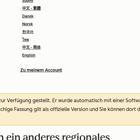
Suomi
中文 - 繁體
Dansk
Norsk
한국어
ไทย
中文 - 简体
English
Zu meinem Account
 zur Verfügung gestellt.
Er wurde automatisch mit einer Soft
chige Fassung gilt als offizielle Version und Sie können dort 
n ein anderes regionales