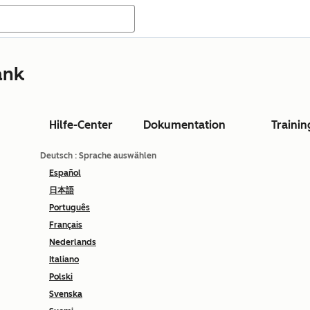
ank
Hilfe-Center
Dokumentation
Trainin
Deutsch
: Sprache auswählen
Español
日本語
Português
Français
Nederlands
Italiano
Polski
Svenska