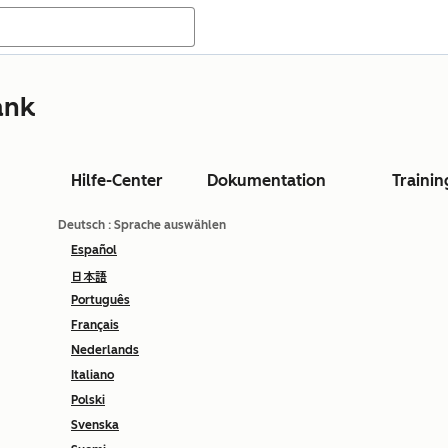
ank
Hilfe-Center
Dokumentation
Trainin
Deutsch
: Sprache auswählen
Español
日本語
Português
Français
Nederlands
Italiano
Polski
Svenska