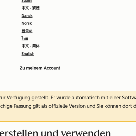
Suomi
中文 - 繁體
Dansk
Norsk
한국어
ไทย
中文 - 简体
English
Zu meinem Account
 zur Verfügung gestellt.
Er wurde automatisch mit einer Soft
chige Fassung gilt als offizielle Version und Sie können dort 
erstellen und verwenden