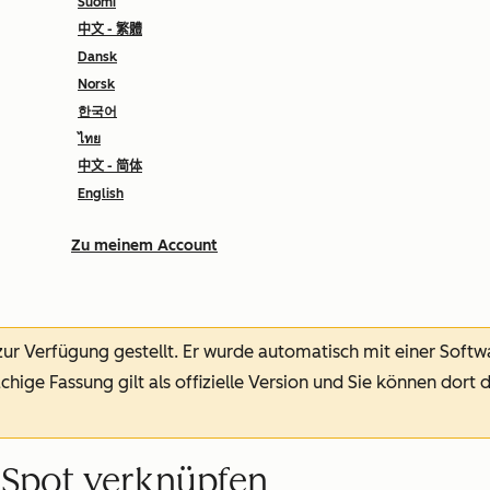
Suomi
中文 - 繁體
Dansk
Norsk
한국어
ไทย
中文 - 简体
English
Zu meinem Account
 zur Verfügung gestellt.
Er wurde automatisch mit einer Soft
chige Fassung gilt als offizielle Version und Sie können dort 
bSpot verknüpfen