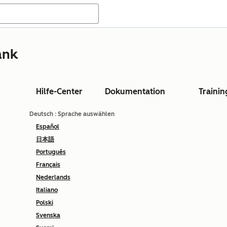
ank
Hilfe-Center
Dokumentation
Trainin
Deutsch
: Sprache auswählen
Español
日本語
Português
Français
Nederlands
Italiano
Polski
Svenska