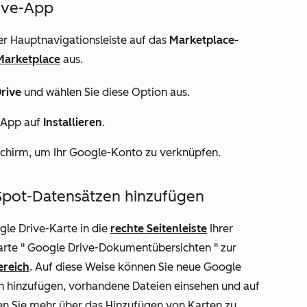
ive-App
er Hauptnavigationsleiste auf das
Marketplace-
Marketplace
aus.
rive
und wählen Sie diese Option aus.
-App
auf
Installieren
.
chirm, um Ihr Google-Konto zu verknüpfen.
Spot-Datensätzen hinzufügen
gle Drive-Karte
in die
rechte Seitenleiste
Ihrer
arte "
Google Drive-Dokumentübersichten
" zur
ereich
. Auf diese Weise können Sie neue Google
 hinzufügen, vorhandene Dateien einsehen und auf
ren Sie mehr über das Hinzufügen von Karten zu