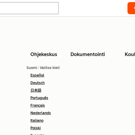
Ohjekeskus
Dokumentointi
Kou
Suomi
: Valitse kieli
Español
Deutsch
日本語
Português
Français
Nederlands
Italiano
Polski