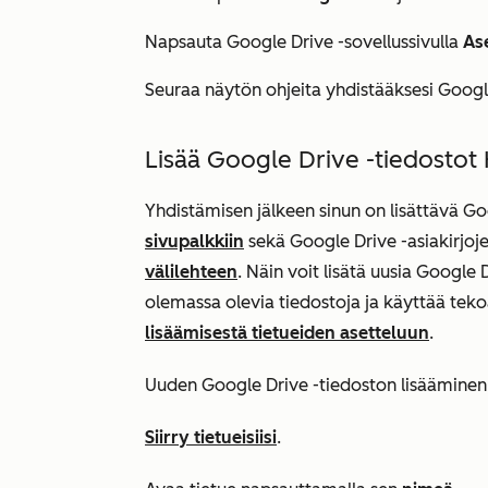
Napsauta
Google Drive
-sovellussivulla
As
Seuraa näytön ohjeita yhdistääksesi Google-
Lisää Google Drive -tiedostot 
Yhdistämisen jälkeen sinun on lisättävä
Go
sivupalkkiin
sekä
Google Drive -asiakirjoje
välilehteen
. Näin voit lisätä uusia Google 
olemassa olevia tiedostoja ja käyttää tekoä
lisäämisestä tietueiden asetteluun
.
Uuden Google Drive -tiedoston lisääminen
Siirry tietueisiisi
.