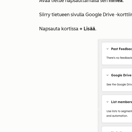
Avaa tietue napsauttamalla sen
nimeä
.
Siirry tietueen sivulla
Google Drive
-korttii
Napsauta kortissa
+ Lisää
.