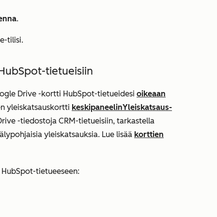
enna
.
tilisi.
HubSpot-tietueisiin
ogle Drive
-kortti HubSpot-tietueidesi
oikeaan
n yleiskatsauskortti
keskipaneelin
Yleiskatsaus-
Drive -tiedostoja CRM-tietueisiin, tarkastella
lypohjaisia yleiskatsauksia. Lue lisää
korttien
 HubSpot-tietueeseen: