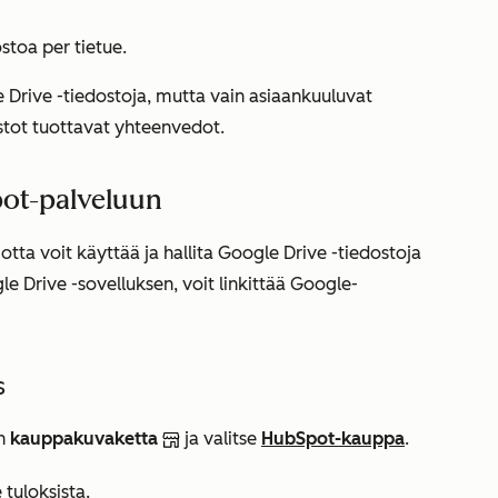
stoa per tietue.
e Drive -tiedostoja, mutta vain asiaankuuluvat
stot tuottavat yhteenvedot.
pot-palveluun
tta voit käyttää ja hallita Google Drive -tiedostoja
e Drive -sovelluksen, voit linkittää Google-
s
in
kauppakuvaketta
ja valitse
HubSpot-kauppa
.
e tuloksista.