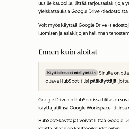
uusille kaupoille, liittää tarjousasiakirjoja 
yleiskatsauksia Google Drive -tiedostoist
Voit myös käyttää Google Drive -tiedostoj
luomisen ja asiakirjojen hallinnan tehostamis
Ennen kuin aloitat
Sinulla on olt
Käyttöoikeudet edellytetään
oltava HubSpot-tilisi
pääkäyttäjä
, jott
Google Drive on HubSpotissa tilitason sov
käyttäjätilinsä Google Workspace -tiliinsä
HubSpot-käyttäjät voivat liittää Google Dr
käyttäjällään on käyttöoikeudet niihin.