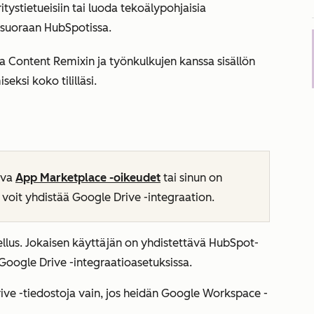
yritystietueisiin tai luoda tekoälypohjaisia
a suoraan HubSpotissa.
a Content Remixin ja työnkulkujen kanssa sisällön
eksi koko tililläsi.
ava
App Marketplace -oikeudet
tai sinun on
a voit yhdistää Google Drive -integraation.
ellus. Jokaisen käyttäjän on yhdistettävä HubSpot-
 Google Drive -integraatioasetuksissa.
ive -tiedostoja vain, jos heidän Google Workspace -