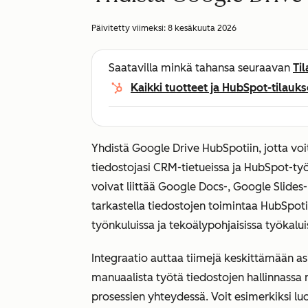
Päivitetty viimeksi:
8 kesäkuuta 2026
Saatavilla minkä tahansa seuraavan
Ti
Kaikki tuotteet ja HubSpot-tilauks
Yhdistä Google Drive HubSpotiin, jotta voit 
tiedostojasi CRM-tietueissa ja HubSpot-työ
voivat liittää Google Docs-, Google Slides- 
tarkastella tiedostojen toimintaa HubSpot
työnkuluissa ja tekoälypohjaisissa työkalui
Integraatio auttaa tiimejä keskittämään a
manuaalista työtä tiedostojen hallinnassa m
prosessien yhteydessä. Voit esimerkiksi lu