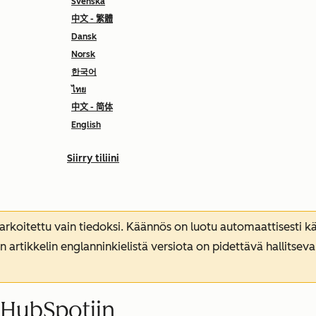
Svenska
中文 - 繁體
Dansk
Norsk
한국어
ไทย
中文 - 简体
English
Siirry tiliini
koitettu vain tiedoksi. Käännös on luotu automaattisesti kää
n artikkelin englanninkielistä versiota on pidettävä hallitsev
 HubSpotiin