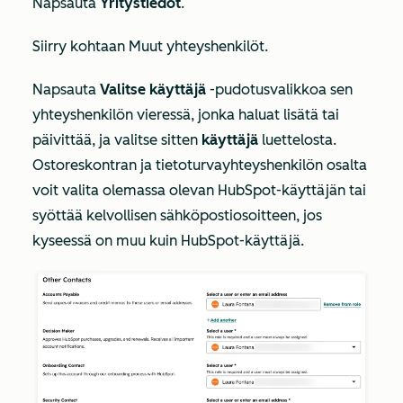
Napsauta
Yritystiedot
.
Siirry kohtaan
Muut yhteyshenkilöt
.
Napsauta
Valitse käyttäjä
-pudotusvalikkoa sen
yhteyshenkilön vieressä, jonka haluat lisätä tai
päivittää, ja valitse sitten
käyttäjä
luettelosta.
Ostoreskontran ja tietoturvayhteyshenkilön osalta
voit valita olemassa olevan HubSpot-käyttäjän tai
syöttää kelvollisen sähköpostiosoitteen, jos
kyseessä on muu kuin HubSpot-käyttäjä.