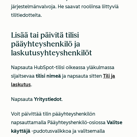
järjestelmänvalvoja. He saavat rooliinsa liittyviä
tilitiedotteita.
Lisää tai päivitä tilisi
pääyhteyshenkilö ja
laskutusyhteyshenkilöt
Napsauta HubSpot-tilisi oikeassa yläkulmassa
sijaitsevaa
tilisi nimeä
ja napsauta sitten
Tili ja
laskutus
.
Napsauta
Yritystiedot
.
Voit päivittää tilin pääyhteyshenkilön
napsauttamalla
Pääyhteyshenkilö-osiossa
Valitse
käyttäjä
-pudotusvalikkoa ja valitsemalla