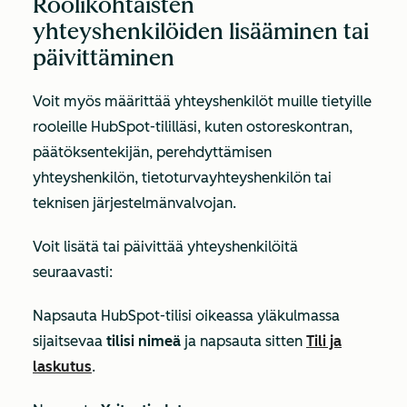
Roolikohtaisten
yhteyshenkilöiden lisääminen tai
päivittäminen
Voit myös määrittää yhteyshenkilöt muille tietyille
rooleille HubSpot-tililläsi, kuten ostoreskontran,
päätöksentekijän, perehdyttämisen
yhteyshenkilön, tietoturvayhteyshenkilön tai
teknisen järjestelmänvalvojan.
Voit lisätä tai päivittää yhteyshenkilöitä
seuraavasti:
Napsauta HubSpot-tilisi oikeassa yläkulmassa
sijaitsevaa
tilisi nimeä
ja napsauta sitten
Tili ja
laskutus
.