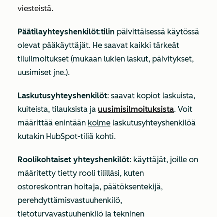
viesteistä.
Päätilayhteyshenkilöt
:
tilin
päivittäisessä käytössä
olevat pääkäyttäjät. He saavat kaikki tärkeät
tiluilmoitukset (mukaan lukien laskut, päivitykset,
uusimiset jne.).
Laskutusyhteyshenkilöt
: saavat kopiot laskuista,
kuiteista, tilauksista ja
uusimisilmoituksista
. Voit
määrittää enintään
kolme
laskutusyhteyshenkilöä
kutakin HubSpot-tiliä kohti.
Roolikohtaiset yhteyshenkilöt
: käyttäjät, joille on
määritetty tietty rooli tililläsi, kuten
ostoreskontran hoitaja, päätöksentekijä,
perehdyttämisvastuuhenkilö,
tietoturvavastuuhenkilö ja tekninen