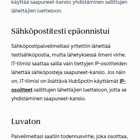
käyttää saapuneet-kansio yhdistäminen sallittujen
lähettäjien luetteloon.
Sähköpostitesti epäonnistui
Sähköpostipalvelimeltasi yritettiin lähettää
testisähköpostia, mutta lähetyksessä ilmeni virhe.
IT-tiimisi saattaa sallia vain tiettyjen IP-osoitteiden
lähettää sähköposteja saapuneet-kansio. Jos näin
on, IT-tiimisi on lisättävä
HubSpotin käyttämät
IP-
osoitteet
sallittujen lähettäjien luetteloon, jotta se
yhdistäminen saapuneet-kansio.
Luvaton
Palvelimeltasi saatiin todennusvirhe, joka osoittaa,