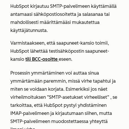
HubSpot kirjautuu SMTP-palvelimeen käyttämällä
antamaasi sähköpostiosoitetta ja salasanaa tai
mahdollisesti määrittämääsi mukautettua
käyttäjätunnusta.
Varmistaakseen, että saapuneet-kansio toimii,
HubSpot lähettää testisähköpostin saapuneet-
kansio
tili BCC-osoitte
eseen
.
Prosessin ymmärtäminen voi auttaa sinua
ymmärtämään paremmin, missä virhe tapahtui ja
miten se voidaan korjata. Esimerkiksi jos näet
virheilmoituksen
”SMTP-asetukset virheelliset”
, se
tarkoittaa, että HubSpot pystyi yhdistäminen
IMAP-palvelimeen ja kirjautumaan siihen, mutta
SMTP-palvelimeen muodostettaessa yhteyttä