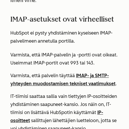
ilmeni virhe.
IMAP-asetukset ovat virheelliset
HubSpot ei pysty yhdistäminen kyseiseen IMAP-
palvelimeen annetulla portilla.
Varmista, että IMAP-palvelin ja -portti ovat oikeat.
Useimmat IMAP-portit ovat 993 tai 143.
Varmista, että palvelin täyttää
IMAP- ja SMTP-
yhteyden muodostamisen tekniset vaatimukset
.
IT-tiimisi saattaa sallia vain tiettyjen IP-osoitteiden
yhdistäminen saapuneet-kansio. Jos näin on, IT-
tiimisi on lisättävä
HubSpotin käyttämät
IP-
osoitteet
sallittujen lähettäjien luetteloon, jotta se
voi yhdistäminen saapuneet-kansio.