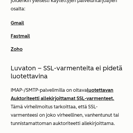
joidenkin yleisesti käytettyjen palveluntarjoajien
osalta:
Gmail
Fastmail
Zoho
Luvaton – SSL-varmenteita ei pidetä
luotettavina
IMAP-/SMTP-palvelimilla on oltava
luotettavan
Auktoriteetti allekirjoittamat SSL-varmenteet.
Tämä virheilmoitus tarkoittaa, että SSL-
varmenteesi on joko virheellinen, vanhentunut tai
tunnistamattoman auktoriteetti allekirjoittama.