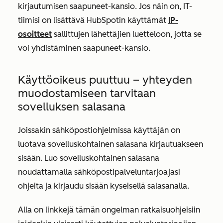
kirjautumisen saapuneet-kansio. Jos näin on, IT-
tiimisi on lisättävä
HubSpotin käyttämät
IP-
osoitteet
sallittujen lähettäjien luetteloon, jotta se
voi yhdistäminen saapuneet-kansio.
Käyttöoikeus puuttuu – yhteyden
muodostamiseen tarvitaan
sovelluksen salasana
Joissakin sähköpostiohjelmissa käyttäjän on
luotava sovelluskohtainen salasana kirjautuakseen
sisään. Luo sovelluskohtainen salasana
noudattamalla sähköpostipalveluntarjoajasi
ohjeita ja kirjaudu sisään kyseisellä salasanalla.
Alla on linkkejä tämän ongelman ratkaisuohjeisiin