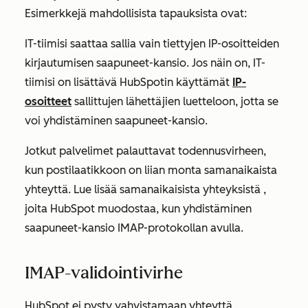
Esimerkkejä mahdollisista tapauksista ovat:
IT-tiimisi saattaa sallia vain tiettyjen IP-osoitteiden
kirjautumisen saapuneet-kansio. Jos näin on, IT-
tiimisi on lisättävä
HubSpotin käyttämät
IP-
osoitteet
sallittujen lähettäjien luetteloon, jotta se
voi yhdistäminen saapuneet-kansio.
Jotkut palvelimet palauttavat todennusvirheen,
kun postilaatikkoon on liian monta samanaikaista
yhteyttä. Lue lisää samanaikaisista yhteyksistä
,
joita HubSpot muodostaa, kun yhdistäminen
saapuneet-kansio IMAP-protokollan avulla.
IMAP-validointivirhe
HubSpot ei pysty vahvistamaan yhteyttä