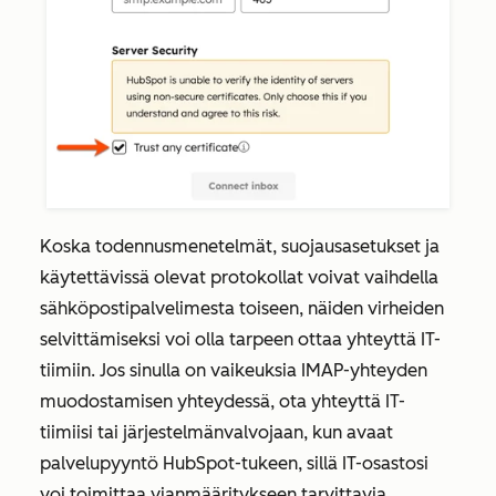
Koska todennusmenetelmät, suojausasetukset ja
käytettävissä olevat protokollat voivat vaihdella
sähköpostipalvelimesta toiseen, näiden virheiden
selvittämiseksi voi olla tarpeen ottaa yhteyttä IT-
tiimiin. Jos sinulla on vaikeuksia IMAP-yhteyden
muodostamisen yhteydessä, ota yhteyttä IT-
tiimiisi tai järjestelmänvalvojaan, kun avaat
palvelupyyntö HubSpot-tukeen, sillä IT-osastosi
voi toimittaa vianmääritykseen tarvittavia