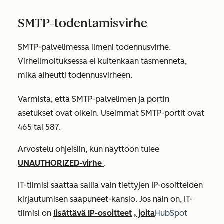
SMTP-todentamisvirhe
SMTP-palvelimessa ilmeni todennusvirhe.
Virheilmoituksessa ei kuitenkaan täsmennetä,
mikä aiheutti todennusvirheen.
Varmista, että SMTP-palvelimen ja portin
asetukset ovat oikein. Useimmat SMTP-portit ovat
465 tai 587.
Arvostelu ohjeisiin, kun näyttöön tulee
UNAUTHORIZED-virhe
.
IT-tiimisi saattaa sallia vain tiettyjen IP-osoitteiden
kirjautumisen saapuneet-kansio. Jos näin on, IT-
tiimisi on
lisättävä IP-osoitteet
, joita
HubSpot