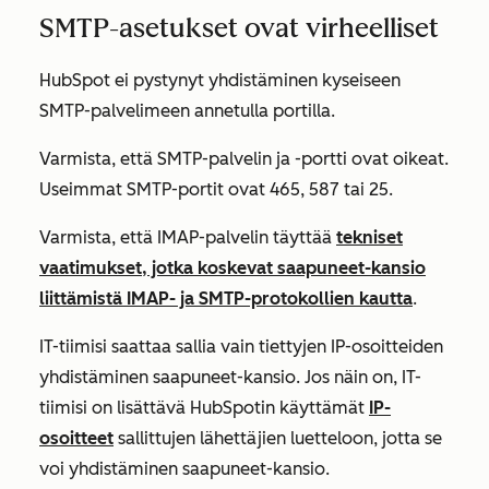
SMTP-asetukset ovat virheelliset
HubSpot ei pystynyt yhdistäminen kyseiseen
SMTP-palvelimeen annetulla portilla.
Varmista, että SMTP-palvelin ja -portti ovat oikeat.
Useimmat SMTP-portit ovat 465, 587 tai 25.
Varmista, että IMAP-palvelin täyttää
tekniset
vaatimukset, jotka koskevat saapuneet-kansio
liittämistä IMAP- ja SMTP-protokollien kautta
.
IT-tiimisi saattaa sallia vain tiettyjen IP-osoitteiden
yhdistäminen saapuneet-kansio. Jos näin on, IT-
tiimisi on lisättävä
HubSpotin käyttämät
IP-
osoitteet
sallittujen lähettäjien luetteloon, jotta se
voi yhdistäminen saapuneet-kansio.