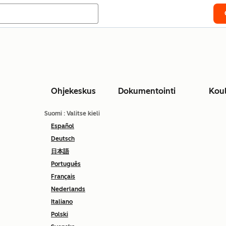
Ohjekeskus
Dokumentointi
Kou
Suomi
: Valitse kieli
Español
Deutsch
日本語
Português
Français
Nederlands
Italiano
Polski