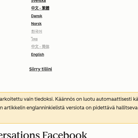
Svenska
中文 - 繁體
Dansk
Norsk
한국어
ไทย
中文 - 简体
English
Siirry tiliini
koitettu vain tiedoksi. Käännös on luotu automaattisesti kää
n artikkelin englanninkielistä versiota on pidettävä hallitsev
ersations Facebook