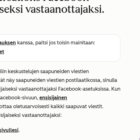
seksi vastaanottajaksi.
lauksen
kanssa, paitsi jos toisin mainitaan:
et
lin keskustelujen saapuneiden viestien
vät näy saapuneiden viestien postilaatikossa,
sinulla
isijaiseksi vastaanottajaksi Facebook-asetuksissa. Kun
 Facebook-sivuun,
ensisijainen
ottaa oletusarvoisesti kaikki saapuvat viestit.
ijaiseksi vastaanottajaksi:
ivullesi
.