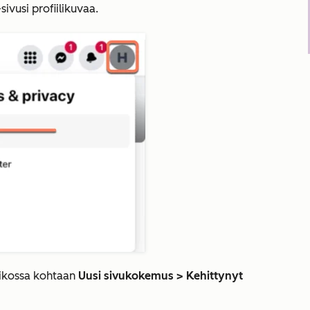
vusi profiilikuvaa.
likossa kohtaan
Uusi sivukokemus >
Kehittynyt