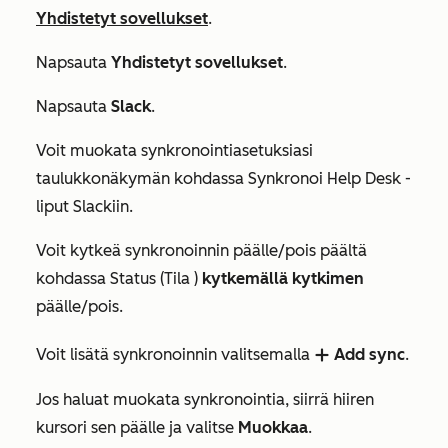
Yhdistetyt sovellukset
.
Napsauta
Yhdistetyt sovellukset
.
Napsauta
Slack
.
Voit muokata synkronointiasetuksiasi
taulukkonäkymän kohdassa
Synkronoi Help Desk -
liput Slackiin
.
Voit kytkeä synkronoinnin päälle/pois päältä
kohdassa
Status (Tila
)
kytkemällä kytkimen
päälle/pois.
Voit lisätä synkronoinnin valitsemalla
Add sync
.
add
Jos haluat muokata synkronointia, siirrä hiiren
kursori sen päälle ja valitse
Muokkaa
.