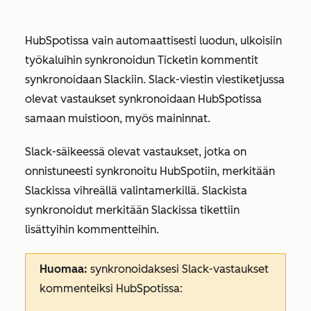
HubSpotissa vain automaattisesti luodun,
ulkoisiin
työkaluihin synkronoidun Ticketin
kommentit
synkronoidaan Slackiin. Slack-viestin viestiketjussa
olevat vastaukset synkronoidaan HubSpotissa
samaan muistioon, myös maininnat.
Slack-säikeessä olevat vastaukset, jotka on
onnistuneesti synkronoitu HubSpotiin, merkitään
Slackissa vihreällä valintamerkillä.
Slackista
synkronoidut
merkitään Slackissa tikettiin
lisättyihin kommentteihin.
Huomaa:
synkronoidaksesi Slack-vastaukset
kommenteiksi HubSpotissa: