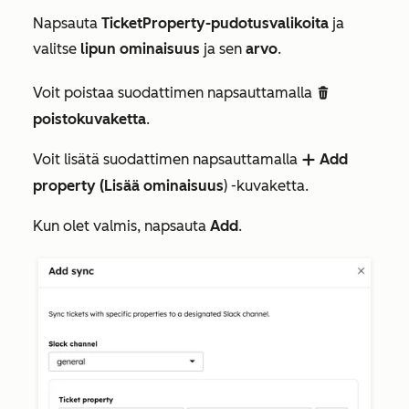
Napsauta
TicketProperty-pudotusvalikoita
ja
valitse
lipun ominaisuus
ja sen
arvo
.
Voit poistaa suodattimen napsauttamalla
delete
poistokuvaketta
.
Voit lisätä suodattimen napsauttamalla
Add
add
property (Lisää ominaisuus
) -kuvaketta.
Kun olet valmis, napsauta
Add
.