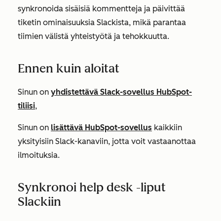
synkronoida sisäisiä kommentteja ja päivittää
tiketin ominaisuuksia Slackista, mikä parantaa
tiimien välistä yhteistyötä ja tehokkuutta.
Ennen kuin aloitat
Sinun on
yhdistettävä Slack-sovellus HubSpot-
tiliisi
,
Sinun on
lisättävä HubSpot-sovellus
kaikkiin
yksityisiin Slack-kanaviin, jotta voit vastaanottaa
ilmoituksia.
Synkronoi help desk -liput
Slackiin