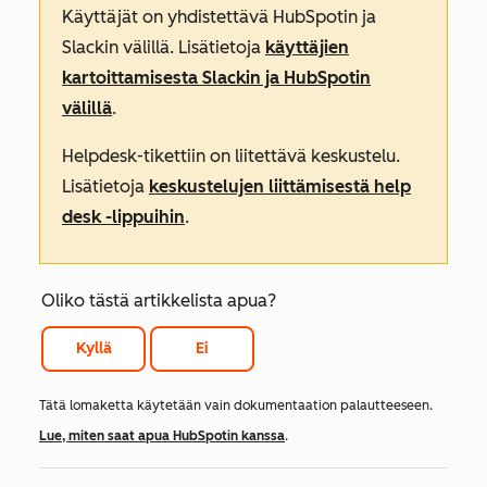
Käyttäjät on yhdistettävä HubSpotin ja
Slackin välillä. Lisätietoja
käyttäjien
kartoittamisesta Slackin ja HubSpotin
välillä
.
Helpdesk-tikettiin on liitettävä keskustelu.
Lisätietoja
keskustelujen liittämisestä help
desk -lippuihin
.
Oliko tästä artikkelista apua?
Kyllä
Ei
Tätä lomaketta käytetään vain dokumentaation palautteeseen.
Lue, miten saat apua HubSpotin kanssa
.