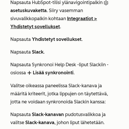
Napsauta HubSpot-tilisi ylänavigointipalkin
asetuskuvaketta
. Siiry vasemman
sivuvalikkopalkin kohtaan
Integraatiot
>
Yhdistetyt sovellukset
.
Napsauta
Yhdistetyt sovellukset
.
Napsauta
Slack
.
Napsauta
Synkronoi Help Desk -liput Slackiin
-
osiossa
Lisää synkronointi
.
add
Valitse oikeassa paneelissa Slack-kanava ja
määritä kriteerit, jotka lippujen on täytettävä,
jotta ne voidaan synkronoida Slackin kanssa:
Napsauta
Slack-kanavan
pudotusvalikkoa ja
valitse
Slack-kanava
, johon liput lähetetään.