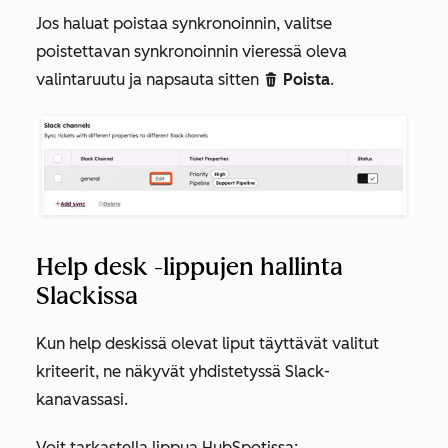
Jos haluat poistaa synkronoinnin, valitse
poistettavan synkronoinnin vieressä oleva
valintaruutu ja napsauta sitten
Poista
.
delete
Help desk -lippujen hallinta
Slackissa
Kun help deskissä olevat liput täyttävät valitut
kriteerit, ne näkyvät yhdistetyssä Slack-
kanavassasi.
Voit tarkastella lippua HubSpotissa: