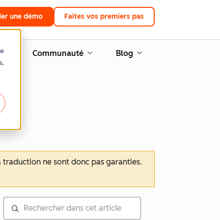
er une démo
Faites vos premiers pas
re
Communauté
Blog
s,
 la traduction ne sont donc pas garanties.