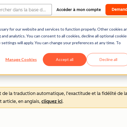
Demand
Accéder à mon compte
ary for our website and services to function properly. Other cookies a
Centre d'aide
Documentation
Formation
and analytics. You can consent to all cookies, decline all optional cookie
 settings will apply. You can change your preferences at any time. To
Manage Cookies
Accept all
Decline all
tat de la traduction automatique, l'exactitude et la fidélité de
 article, en anglais,
cliquez ici
.