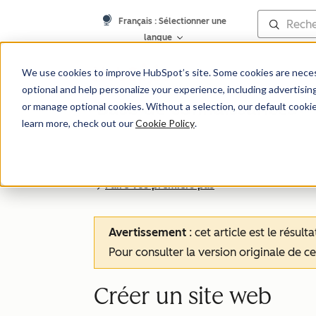
Français
: Sélectionner une
langue
We use cookies to improve HubSpot’s site. Some cookies are necess
optional and help personalize your experience, including advertising 
Base de connaissances
or manage optional cookies. Without a selection, our default cookie
learn more, check out our
Cookie Policy
.
Faire vos premiers pas
Avertissement
: cet article est le résul
Pour consulter la version originale de cet
Créer un site web