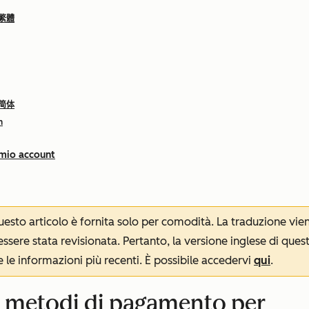
 繁體
 简体
h
 mio account
 questo articolo è fornita solo per comodità. La traduzione v
sere stata revisionata. Pertanto, la versione inglese di ques
le informazioni più recenti. È possibile accedervi
qui
.
 i metodi di pagamento per