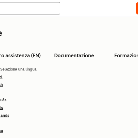
e
ro assistenza (EN)
Documentazione
Formazio
: Seleziona una lingua
ol
ch
guês
is
lands
ka