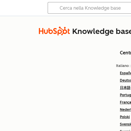
Knowledge bas
Cent
Italiano
Españ
Deuts
日本語
Portu
França
Neder
Polski
Svens