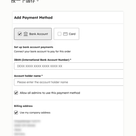
按一下
儲存
。