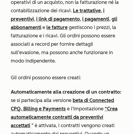
operativi di un acquisto, non la fatturazione né la
contabilizzazione dei ricavi.
Le trattative
,
i
preventivi
,
i link di pagamento
,
i pagamenti
,
gli
abbonamenti
e
le fatture
gestiscono i prezzi, la
fatturazione e i ricavi. Gli ordini possono essere
associati a record per fornire dettagli
sull’evasione, ma possono anche funzionare in
modo indipendente.
Gli ordini possono essere creati:
Automaticamente alla creazione di un contratto:
se si partecipa alla versione
beta di Connected
CPQ, Billing e Payments
e l’impostazione
“Crea
automaticamente contratti da preventivi
accettati
” è attivata, i contratti vengono creati
automaticamente dai preventivi. Quando un