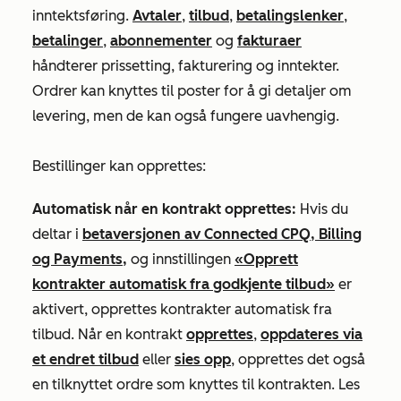
inntektsføring.
Avtaler
,
tilbud
,
betalingslenker
,
betalinger
,
abonnementer
og
fakturaer
håndterer prissetting, fakturering og inntekter.
Ordrer kan knyttes til poster for å gi detaljer om
levering, men de kan også fungere uavhengig.
Bestillinger kan opprettes:
Automatisk når en kontrakt opprettes:
Hvis du
deltar i
betaversjonen av Connected CPQ, Billing
og Payments,
og innstillingen
«Opprett
kontrakter automatisk fra godkjente tilbud»
er
aktivert, opprettes kontrakter automatisk fra
tilbud. Når en kontrakt
opprettes
,
oppdateres via
et endret tilbud
eller
sies opp
, opprettes det også
en tilknyttet ordre som knyttes til kontrakten. Les