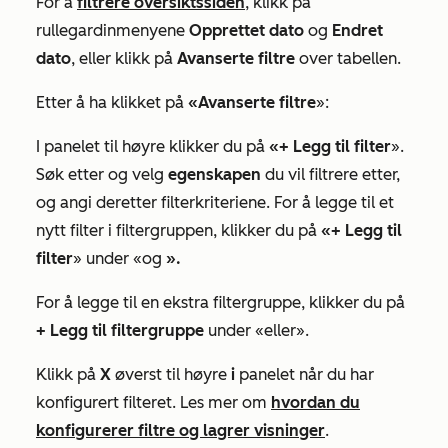
For å
filtrere oversiktssiden
, klikk på
rullegardinmenyene
Opprettet dato
og
Endret
dato
, eller klikk på
Avanserte filtre
over tabellen.
Etter å ha klikket på
«Avanserte filtre
»:
I panelet til høyre klikker du på
«+ Legg til filter
».
Søk etter og velg
egenskapen
du vil filtrere etter,
og angi deretter filterkriteriene. For å legge til et
nytt filter i filtergruppen, klikker du på
«+ Legg til
filter
» under
«og
».
For å legge til en ekstra filtergruppe, klikker du på
+ Legg til filtergruppe
under
«eller
».
Klikk på
X
øverst til høyre
i
panelet når du har
konfigurert filteret. Les mer om
hvordan du
konfigurerer filtre og lagrer visninger
.