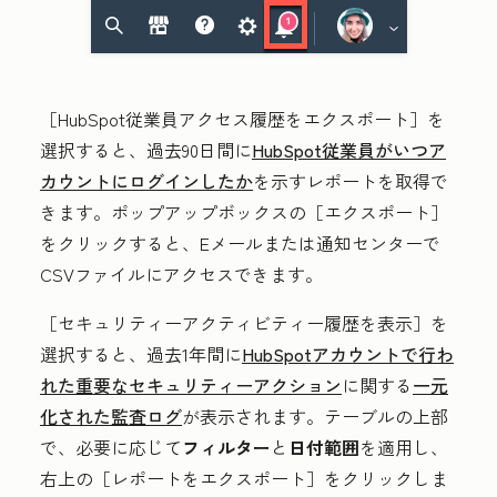
［HubSpot従業員アクセス履歴をエクスポート］を
選択すると、過去90日間に
HubSpot従業員がいつア
カウントにログインしたか
を示すレポートを取得で
きます。ポップアップボックスの
［エクスポート］
をクリックすると、Eメールまたは通知センターで
CSVファイルにアクセスできます。
［セキュリティーアクティビティー履歴を表示］を
選択すると、過去1年間に
HubSpotアカウントで行わ
れた重要なセキュリティーアクション
に関する
一元
化された監査ログ
が表示されます。テーブルの上部
で、必要に応じて
フィルター
と
日付範囲
を適用し、
右上の［レポートをエクスポート］
をクリックしま