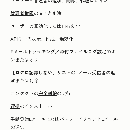
ユーザーと管理者の
追加
、
削除
、
代理ログイン
管理者権限
の追加と削除
ユーザーの無効化または再有効化
APIキー
の表示、作成、無効化
Eメールトラッキング／添付ファイルログ
設定のオ
ンまたはオフ
［ログに記録しない］リスト
のEメール受信者の追
加または削除
コンタクトの
完全削除
の実行
連携
のインストール
手動登録EメールまたはパスワードリセットEメール
の送信