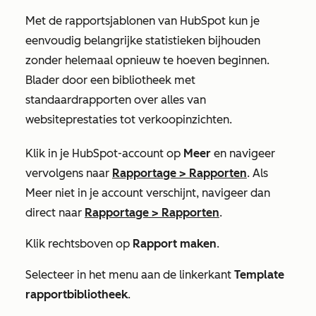
Met de rapportsjablonen van HubSpot kun je
eenvoudig belangrijke statistieken bijhouden
zonder helemaal opnieuw te hoeven beginnen.
Blader door een bibliotheek met
standaardrapporten over alles van
websiteprestaties tot verkoopinzichten.
Klik in je HubSpot-account op
Meer
en navigeer
vervolgens naar
Rapportage
>
Rapporten
. Als
Meer
niet in je account verschijnt, navigeer dan
direct naar
Rapportage
>
Rapporten
.
Klik rechtsboven op
Rapport maken
.
Selecteer in het menu aan de linkerkant
Template
rapportbibliotheek
.