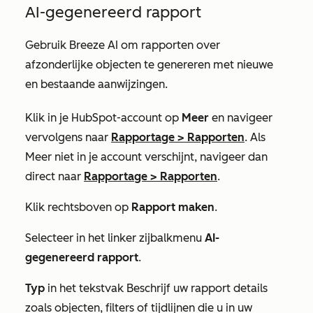
AI-gegenereerd rapport
Gebruik Breeze AI om rapporten over
afzonderlijke objecten te genereren met nieuwe
en bestaande aanwijzingen.
Klik in je HubSpot-account op
Meer
en navigeer
vervolgens naar
Rapportage
>
Rapporten
. Als
Meer
niet in je account verschijnt, navigeer dan
direct naar
Rapportage
>
Rapporten
.
Klik rechtsboven op
Rapport maken
.
Selecteer in het linker zijbalkmenu
AI-
gegenereerd rapport
.
Typ
in het tekstvak
Beschrijf uw rapport
details
zoals objecten, filters of tijdlijnen die u in uw