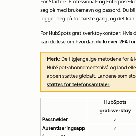
For
Starter-
,
Professional-
og
Enterprise-k
seg på med brukernavn og passord. Du bli
logger deg på for første gang, og det kan 
For
HubSpots gratisverktøykontoer
: Hvis 
kan du lese om hvordan
du krever 2FA for
Merk:
De tilgjengelige metodene for å k
HubSpot-abonnementsnivå og land eller
appen støttes globalt. Landene som s
støttes for telefonsamtaler
.
HubSpots
gratisverktøy
Passnøkler
✓
Autentiseringsapp
✓