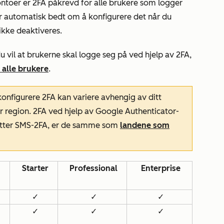
ontoer
er 2FA påkrevd for alle brukere som logger
r automatisk bedt om å konfigurere det når du
ikke deaktiveres.
du vil at brukerne skal logge seg på ved hjelp av 2FA,
 alle brukere
.
onfigurere 2FA kan variere avhengig av ditt
 region. 2FA ved hjelp av Google Authenticator-
tøtter SMS-2FA, er de samme som
landene som
Starter
Professional
Enterprise
✓
✓
✓
✓
✓
✓