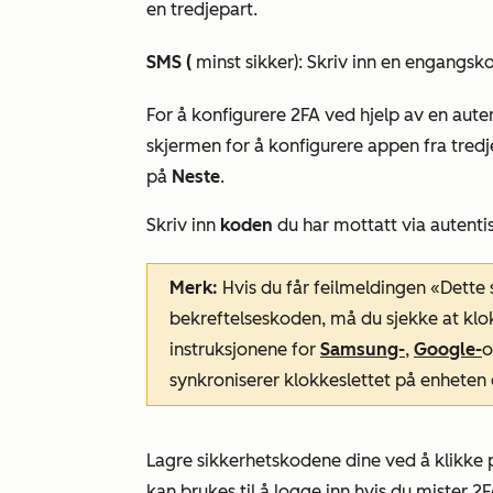
en tredjepart.
SMS (
minst sikker): Skriv inn en engangsk
For å konfigurere 2FA ved hjelp av en aute
skjermen for å konfigurere appen fra tredj
på
Neste
.
Skriv inn
koden
du har mottatt via autenti
Merk:
Hvis du får feilmeldingen
«Dette s
bekreftelseskoden, må du sjekke at klokk
instruksjonene for
Samsung-
,
Google-
synkroniserer klokkeslettet på enheten d
Lagre sikkerhetskodene dine ved å klikke
kan brukes til å logge inn hvis du mister 2