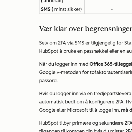
(
anbefalt)
SMS (
minst sikker)
-
Vær klar over begrensninge
Selv om 2FA via SMS er tilgjengelig for
Sta
HubSpot å bruke en passnøkkel eller en au
Når du logger inn med
Office 365-tillegg
Google
»-metoden for tofaktorautentiseri
passord.
Hvis du logger inn via en tredjepartslevera
automatisk bedt om å konfigurere 2FA. Hvis
Google eller Microsoft til å logge inn,
må d
HubSpot tilbyr primære og sekundære 2FA
tilgangen til kontoen din hvis du mister 2