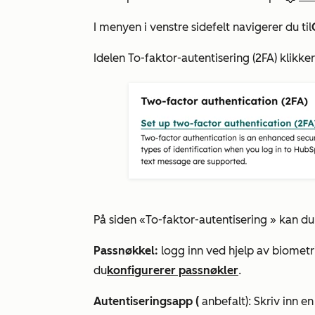
I menyen i venstre sidefelt navigerer du til
I
delen To-faktor-autentisering (2FA)
klikke
På siden
«To-faktor-autentisering
» kan du
Passnøkkel:
logg inn ved hjelp av biometr
du
konfigurerer passnøkler
.
Autentiseringsapp (
anbefalt): Skriv inn 