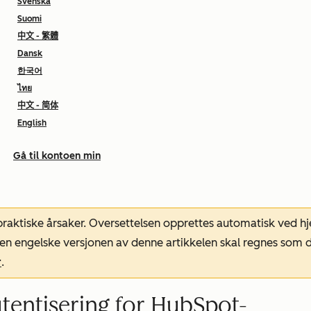
Svenska
Suomi
中文 - 繁體
Dansk
한국어
ไทย
中文 - 简体
English
Gå til kontoen min
 praktiske årsaker. Oversettelsen opprettes automatisk ved 
. Den engelske versjonen av denne artikkelen skal regnes so
r
.
tentisering for HubSpot-