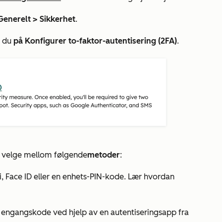
Generelt >
Sikkerhet
.
r du
på Konfigurer to-faktor-autentisering (2FA)
.
 velge mellom følgende
metoder
:
i, Face ID eller en enhets-PIN-kode. Lær hvordan
en engangskode ved hjelp av en autentiseringsapp fra