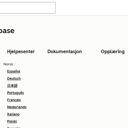
base
Hjelpesenter
Dokumentasjon
Opplæring
Norsk
:
Español
Deutsch
日本語
Português
Français
Nederlands
Italiano
Polski