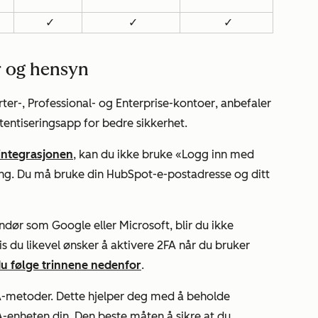
✓
✓
✓
r og hensyn
rter-
,
Professional-
og
Enterprise-kontoer
, anbefaler
tentiseringsapp for bedre sikkerhet.
sintegrasjonen
, kan du ikke bruke
«Logg inn med
ng. Du må bruke din HubSpot-e-postadresse og ditt
ndør som Google eller Microsoft, blir du ikke
 du likevel ønsker å aktivere 2FA når du bruker
u følge trinnene nedenfor
.
-metoder. Dette hjelper deg med å beholde
FA-enheten din. Den beste måten å sikre at du