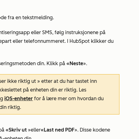
ode fra en tekstmelding.
ntiseringsapp eller SMS, følg instruksjonene på
epart eller telefonnummeret. I HubSpot klikker du
seringsmetoden din. Klikk på
«Neste
».
er ikke riktig ut
» etter at du har tastet inn
eslettet på enheten din er riktig. Les
og
iOS-enheter
for å lære mer om hvordan du
in riktig
.
 på
«Skriv ut
»
eller
«Last ned PDF
». Disse
kodene
FA-enheten din.