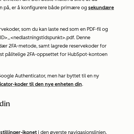
in på, er å konfigurere både primære og
sekundære
ervekoder, som du kan laste ned som en PDF-fil og
r-ID>_<nedlastningstidspunkt>.pdf. Denne
dær 2FA-metode, samt lagrede reservekoder for
est pålitelige 2FA-oppsettet for HubSpot-kontoen
oogle Authenticator, men har byttet til en ny
cator-koder til den nye enheten din
.
din
stillinger-ikonet
i den øverste navigasjonslinjen.