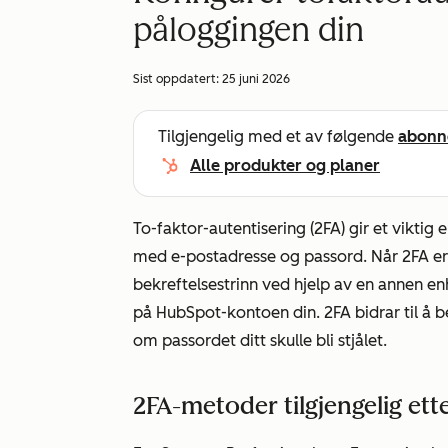
påloggingen din
Sist oppdatert:
25 juni 2026
Tilgjengelig med et av følgende
abonn
Alle produkter og planer
To-faktor-autentisering (2FA) gir et viktig
med e-postadresse og passord. Når 2FA er
bekreftelsestrinn ved hjelp av en annen en
på HubSpot-kontoen din. 2FA bidrar til å b
om passordet ditt skulle bli stjålet.
2FA-metoder tilgjengelig e