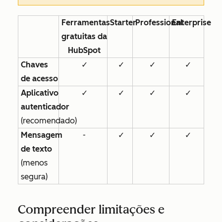
Ferramentas
Starter
Professional
Enterprise
gratuitas da
HubSpot
Chaves
✓
✓
✓
✓
de acesso
Aplicativo
✓
✓
✓
✓
autenticador
(recomendado)
Mensagem
-
✓
✓
✓
de texto
(menos
segura)
Compreender limitações e