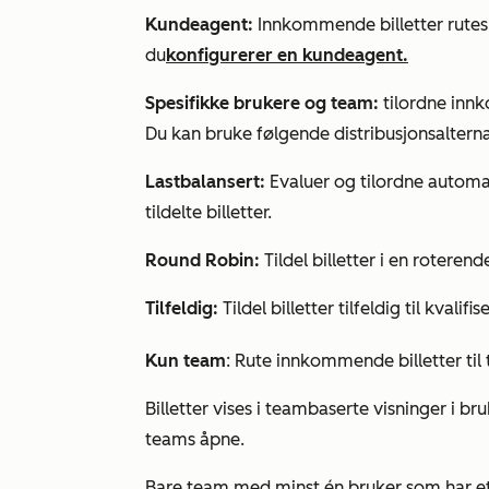
Kundeagent:
Innkommende billetter rutes 
du
konfigurerer en kundeagent.
Spesifikke brukere og team:
tilordne innk
Du kan bruke følgende distribusjonsalterna
Lastbalansert:
Evaluer og tilordne automat
tildelte billetter.
Round Robin:
Tildel billetter i en roteren
Tilfeldig:
Tildel billetter tilfeldig til kvalif
Kun team
: Rute innkommende billetter til 
Billetter vises i teambaserte visninger i b
teams
åpne
.
Bare team med minst én bruker som har e