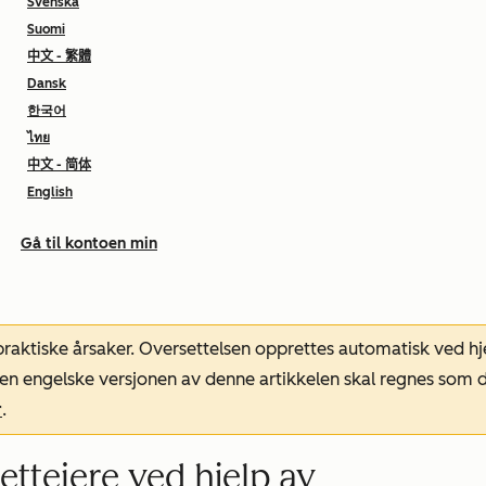
Svenska
Suomi
中文 - 繁體
Dansk
한국어
ไทย
中文 - 简体
English
Gå til kontoen min
 praktiske årsaker. Oversettelsen opprettes automatisk ved 
. Den engelske versjonen av denne artikkelen skal regnes so
r
.
letteiere ved hjelp av