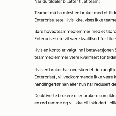
Når du tildeler billetter til et team:
Teamet må ha minst én bruker med et tild
Enterprise-sete
. Hvis ikke, vises ikke team
Bare hovedteammedlemmer med et tilor
Enterprise-sete
vil være kvalifisert for til
Hvis en konto er valgt inn i
betaversjonen
teammedlemmer være kvalifisert
for
tilde
Hvis en bruker har overskredet den angitt
Enterprise)
, vil vedkommende ikke være kval
handlinger
før han eller hun har redusert det
Deaktiverte brukere eller brukere som ikke 
en rød ramme og vil ikke bli inkludert i bille