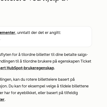
ementer
, unntatt der det er angitt:
e
sflyten
for å tilordne billetter til dine betalte salgs-
dlingen til å tilordne brukere på egenskapen
Ticket
nert HubSpot-brukeregenskap
.
ingen, kan du rotere billetteiere basert på
sjon. Du kan for eksempel velge å tildele billettene
r har for øyeblikket, eller basert på tilfeldig
ter
.