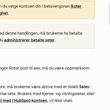
n du velge kontoen din i
betaversjonen
Roter
ighet
.
med denne handlingen, må brukerne ha betalte
 du
administrerer betalte seter
.
lingen
Roter post til eier,
må du være oppmerksom
ukere, må brukerne være aktive med et tildelt
Sales-
rise-sete
. Brukere med kjerne- og visningsseter, eller
 bli med i HubSpot-kontoen
, vil ikke vises.