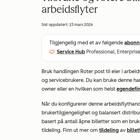
arbeidsflyter
Sist oppdatert:
23 mars 2026
Tilgjengelig med et av følgende
abonn
Service Hub
Professional, Enterpris
Bruk handlingen
Roter post til eier
i arbeid
og servicebrukere. Du kan bruke denne han
owner
eller en hvilken som helst
egendefi
Når du konfigurerer denne arbeidsflythandl
brukertilgjengelighet og balansert distribu
basert på antall åpne billetter som en bruke
tildeling. Finn ut mer om
tildeling
av
billet