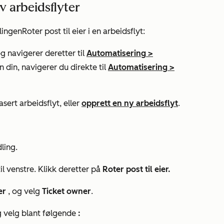
av arbeidsflyter
dlingen
Roter post til eier
i en arbeidsflyt:
g navigerer deretter til
Automatisering
>
n din, navigerer du direkte til
Automatisering
>
asert arbeidsflyt, eller
opprett en ny arbeidsflyt
.
ling.
til venstre.
Klikk deretter på
Roter post til eier.
er
, og velg
Ticket owner
.
og velg blant følgende
: