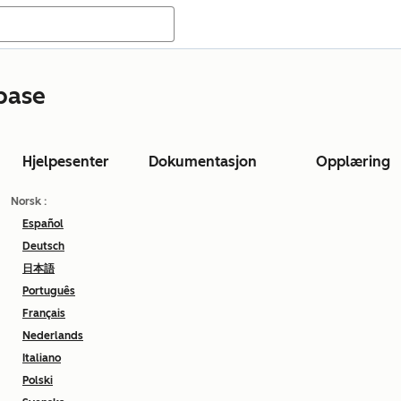
base
Hjelpesenter
Dokumentasjon
Opplæring
Norsk
:
Español
Deutsch
日本語
Português
Français
Nederlands
Italiano
Polski