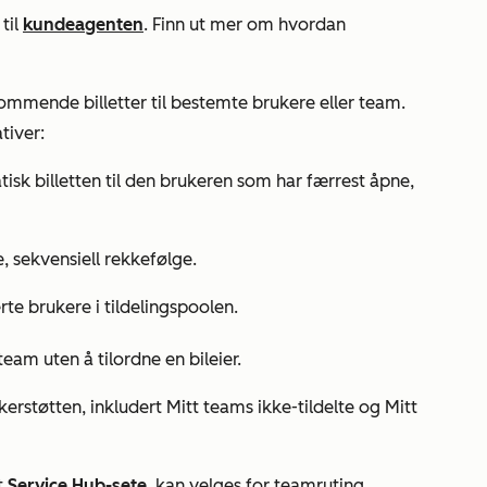
til
kundeagenten
.
Finn ut mer om hvordan
ommende billetter til bestemte brukere eller team.
tiver:
isk billetten til den brukeren som har færrest åpne,
de, sekvensiell rekkefølge.
iserte brukere i tildelingspoolen.
team uten å tilordne en bileier.
rukerstøtten, inkludert Mitt teams
ikke-tildelte
og Mitt
t
Service Hub-sete
, kan velges for teamruting.