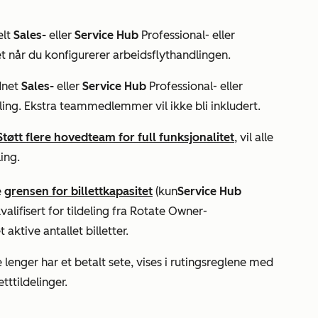
elt
Sales-
eller
Service Hub
Professional-
eller
et når du konfigurerer arbeidsflythandlingen.
dnet
Sales-
eller
Service Hub
Professional- eller
deling. Ekstra teammedlemmer vil ikke bli inkludert.
Støtt flere hovedteam for full funksjonalitet
, vil alle
ling.
e
grensen for billettkapasitet
(kun
Service Hub
ifisert for tildeling fra
Rotate Owner-
 aktive antallet billetter.
lenger har et betalt sete, vises i rutingsreglene med
tttildelinger.