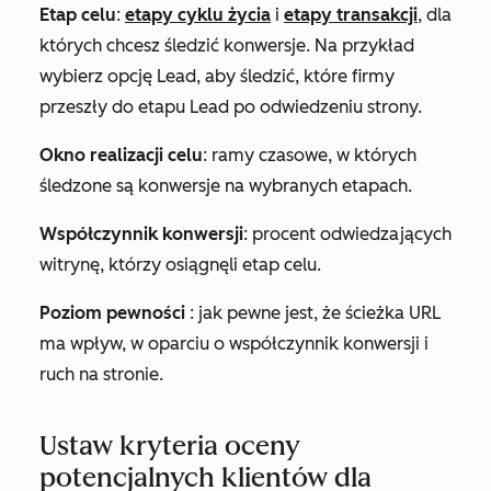
Etap celu
:
etapy cyklu życia
i
etapy transakcji
, dla
których chcesz śledzić konwersje. Na przykład
wybierz opcję
Lead
, aby śledzić, które firmy
przeszły do etapu
Lead
po odwiedzeniu strony.
Okno realizacji celu
: ramy czasowe, w których
śledzone są konwersje na wybranych etapach.
Współczynnik konwersji
: procent odwiedzających
witrynę, którzy osiągnęli etap celu.
Poziom pewności
: jak pewne jest, że ścieżka URL
ma wpływ, w oparciu o współczynnik konwersji i
ruch na stronie.
Ustaw kryteria oceny
potencjalnych klientów dla