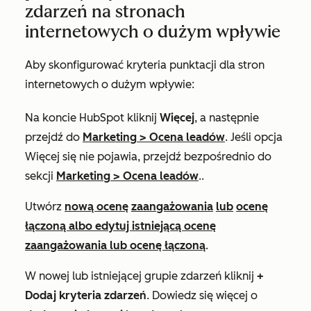
zdarzeń na stronach
internetowych o dużym wpływie
Aby skonfigurować kryteria punktacji dla stron
internetowych o dużym wpływie:
Na koncie HubSpot kliknij
Więcej
, a następnie
przejdź do
Marketing
>
Ocena leadów
. Jeśli opcja
Więcej
się nie pojawia, przejdź bezpośrednio do
sekcji
Marketing
>
Ocena leadów
..
Utwórz
nową ocenę
zaangażowania
lub
ocenę
łączoną albo edytuj istniejącą ocenę
zaangażowania lub ocenę łączoną
.
W nowej lub istniejącej grupie zdarzeń kliknij
+
Dodaj kryteria zdarzeń
. Dowiedz się więcej o