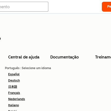
P
o
Central de ajuda
Documentação
Treinam
Português
: Selecione um idioma
Español
Deutsch
日本語
Français
Nederlands
Italiano