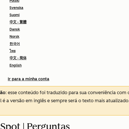
Polski
Svenska
Suomi
中文 - 繁體
Dansk
Norsk
한국어
ไทย
中文 - 简体
English
Ir para a minha conta
ção
: esse conteúdo foi traduzido para sua conveniência com 
al é a versão em inglês e sempre será o texto mais atualizado
Spot | Perguntas